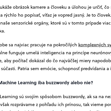
 ukáže obrázok kamere a človeku a úlohou je určiť, č
 rýchlo ho popísať, víťaz je vopred jasný. Je to človek.
 naše senzorické orgány, ktoré sú v tomto prípade via
ka.
obe sa najviac pracuje na pokročilých
komplexných s
uálne funguje umelá inteligencia na princípe neurónový
e, aby počítač dokázal do čo najväčšej miery napodob
súčasti. Patria sem emócie, schopnosť predvídania a 
 Machine Learning iba buzzwordy alebo nie?
Learning sú svojím spôsobom buzzwordy, ak sa na ne
 však rozprávame z pohľadu ich prínosu, tak vieme pov