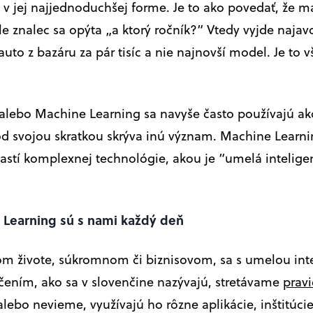
k v jej najjednoduchšej forme. Je to ako povedať, že 
ale znalec sa opýta „a ktorý ročník?“ Vtedy vyjde najav
uto z bazáru za pár tisíc a nie najnovší model. Je to v
alebo Machine Learning sa navyše často používajú a
d svojou skratkou skrýva inú význam. Machine Learnin
astí komplexnej technológie, akou je “umelá inteligen
e Learning sú s nami každý deň
m živote, súkromnom či biznisovom, sa s umelou int
čením, ako sa v slovenčine nazývajú, stretávame
prav
lebo nevieme, využívajú ho rôzne aplikácie, inštitúcie