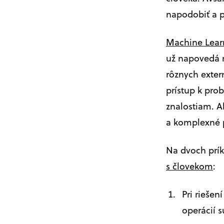
napodobiť a p
Machine Lear
už napovedá n
rôznych exter
prístup k pr
znalostiam. Ak
a komplexné p
Na dvoch prík
s človekom
:
Pri rieše
operácií 