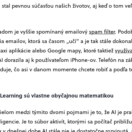
 stal pevnou súčasťou našich životov, aj keď o tom veľ
ladom je vyššie spomínaný emailový
spam filter
. Podo
ia emailov, ktorá sa časom „učí“ a je tak stále dokona
taxi aplikácie alebo Google mapy, ktoré taktiež
využív
 AI dorazila aj k používateľom iPhone-ov. Telefón na z
aduje, čo asi v danom momente chcete robiť a podľa 
 Learning sú vlastne obyčajnou matematikou
elom medzi týmito dvomi pojmami je to, že AI je pra
ligencie. Je to súbor aktivít, ktorými sa počítač pribli
k v dnešnej dobe AI stále nie je dostatočne rozvinutá,