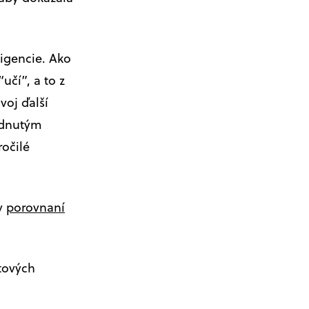
igencie. Ako
učí”, a to z
voj ďalší
udnutým
ročilé
 v
porovnaní
tových