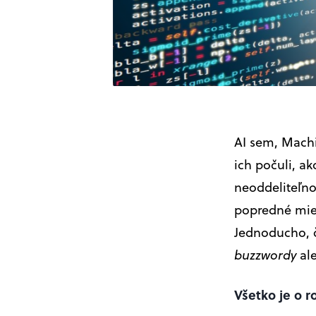
AI sem, Machin
ich počuli, ak
neoddeliteľnou
popredné mie
Jednoducho, č
buzzwordy
ale
Všetko je o r