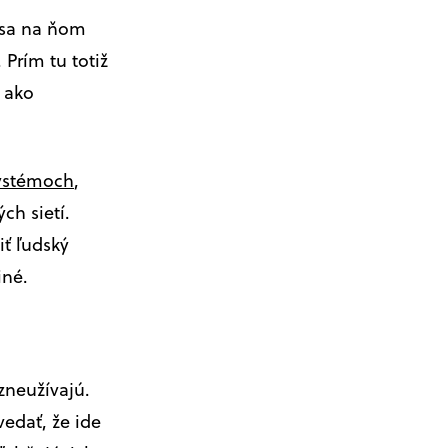
o sa na ňom
 Prím tu totiž
c ako
ystémoch
,
ch sietí.
iť ľudský
iné.
zneužívajú.
edať, že ide