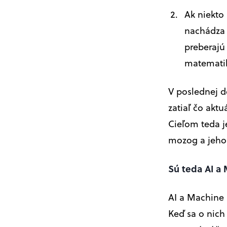
Ak niekto
nachádza a
preberajú
matemati
V poslednej d
zatiaľ čo akt
Cieľom teda j
mozog a jeho 
Sú teda AI a
AI a Machine 
Keď sa o nich