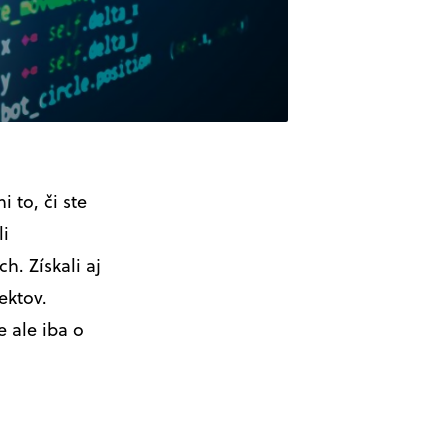
 to, či ste
li
h. Získali aj
ektov.
 ale iba o