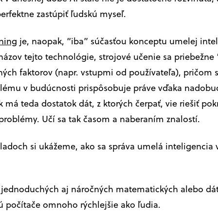
erfektne zastúpiť ľudskú myseľ.
ning
je, naopak, “iba” súčasťou konceptu umelej intel
ázov tejto technológie, strojové učenie sa priebežne “
ných faktorov (napr. vstupmi od používateľa), pričom s
oblému v budúcnosti prispôsobuje práve vďaka nadob
 má teda dostatok dát, z ktorých čerpať, vie riešiť pok
roblémy. Učí sa tak časom a naberaním znalostí.
ladoch si ukážeme, ako sa správa umelá inteligencia
ní jednoduchých aj náročných matematických alebo dá
sú počítače omnoho rýchlejšie ako ľudia.