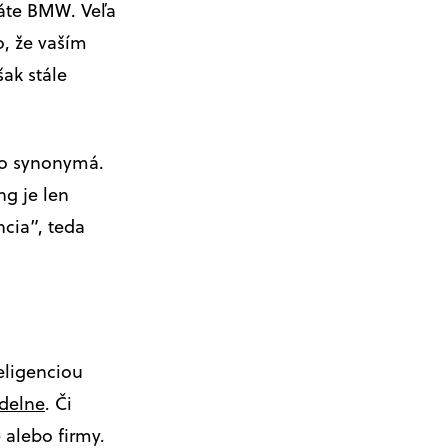
máte BMW. Veľa
o, že vaším
šak stále
ko synonymá.
g je len
cia”, teda
eligenciou
idelne
. Či
 alebo firmy.