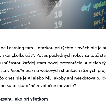
e Learning tam... otázkou pri týchto slovách nie je ani
o skôr „koľkokrát“. Počas posledných rokov sa totiž sta
 súčasťou každej startupovej prezentácie. A nielen týc
sta v
headlinoch
na webových stránkach rôznych proj
o dnes nie je AI alebo ML, akoby ani neexistovalo. Ide
bo sú to skutočné revolučné inovácie?
ozsahu, ako pri všetkom