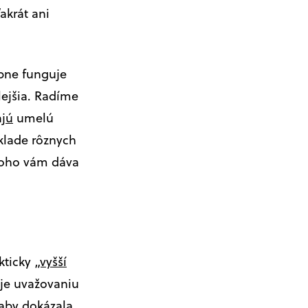
akrát ani
bne funguje
lejšia. Radíme
ajú
umelú
áklade rôznych
toho vám dáva
kticky
„vyšší
žuje uvažovaniu
 aby dokázala