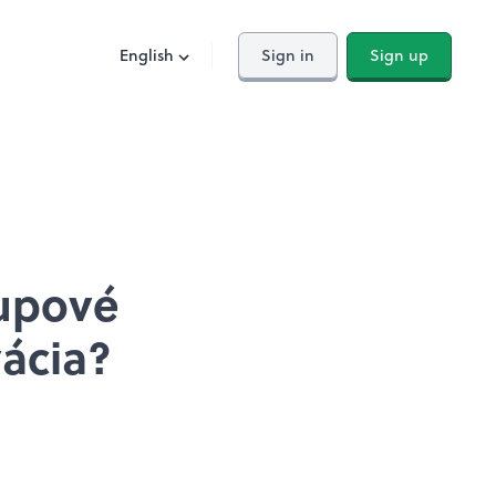
English
Sign in
Sign up
tupové
ácia?