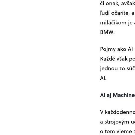
či onak, avša
ľudí očaríte, 
miláčikom je a
BMW.
Pojmy ako AI 
Každé však po
jednou zo súč
AI.
AI aj Machin
V každodenno
a strojovým u
o tom vieme a