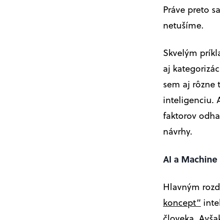
Práve preto sa
netušíme.
Skvelým prík
aj kategorizác
sem aj rôzne 
inteligenciu.
faktorov odh
návrhy.
AI a Machine
Hlavným rozdi
koncept“
inte
človeka. Avša