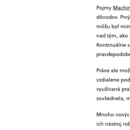
Pojmy
Machine
dôvodov. Prvý
môžu byť mimo
nad tým, ako 
Kontinuálne s
pravdepodobn
Práve ale mož
vzdialene pod
využívaná pra
zovšednela, 
Mnoho nových 
ich nástroj r