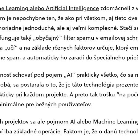
 Learning alebo Artificial Intelligence
zdomácneli z v
m je nepochybne ten, že ako pri všetkom, aj tieto dv
riadne jednoduché, ale aj veľmi komplexné. Stačí sa
funguje taký „obyčajný“ filter spamu v emailovej sch
a „učí“ a na základe rôznych faktorov určuje, ktorý ema
e spam a automaticky ho zaradí do špeciálneho prie
nosť schovať pod pojem „AI“ prakticky všetko, čo sa n
obá, sa postarala o to, že je táto technológia prezent
kticky pri každom projekte. A preto tak trošku “na poč
minimálne pre bežných používateľov.
projektov sa ale pojmom AI alebo Machine Learning 
obí iba základné operácie. Faktom je, že o danú technol