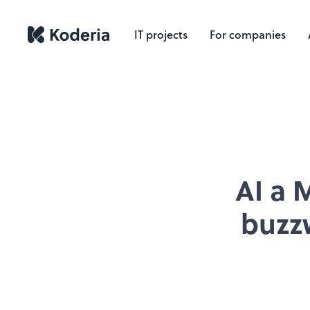
IT projects
For companies
AI a 
buzz