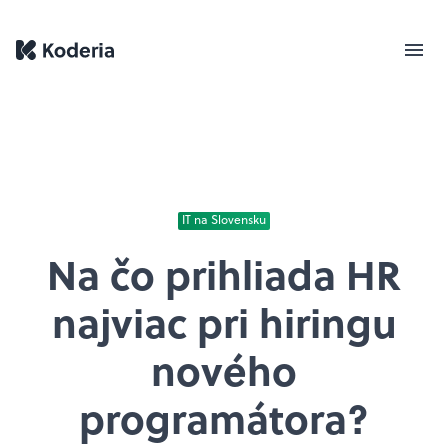
IT na Slovensku
Na čo prihliada HR
najviac pri hiringu
nového
programátora?