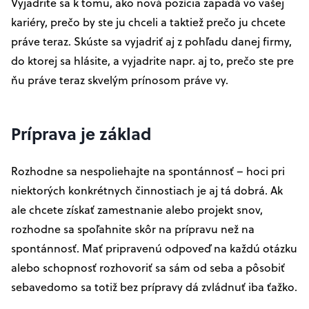
Vyjadrite sa k tomu, ako nová pozícia zapadá vo vašej
kariéry, prečo by ste ju chceli a taktiež prečo ju chcete
práve teraz. Skúste sa vyjadriť aj z pohľadu danej firmy,
do ktorej sa hlásite, a vyjadrite napr. aj to, prečo ste pre
ňu práve teraz skvelým prínosom práve vy.
Príprava je základ
Rozhodne sa nespoliehajte na spontánnosť – hoci pri
niektorých konkrétnych činnostiach je aj tá dobrá. Ak
ale chcete získať zamestnanie alebo projekt snov,
rozhodne sa spoľahnite skôr na prípravu než na
spontánnosť. Mať pripravenú odpoveď na každú otázku
alebo schopnosť rozhovoriť sa sám od seba a pôsobiť
sebavedomo sa totiž bez prípravy dá zvládnuť iba ťažko.