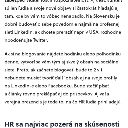
sú len ľudia a svoje nové objavy si častokrát hľadajú aj
tam, kde by vám to vôbec nenapadlo. Na Slovensku je
dobré budovať o sebe povedomie najmä na profesnej
sieti LinkedIn, ak chcete preraziť napr. v USA, rozhodne
npodceňujte Twitter.
Ak si na blogovanie nájdete hodinku alebo polhodinku
denne, vytvorí sa vám tým aj skvelý obsah na sociálne
siete. Preto, ak začnete
blogovať
, bude to 2 v 1 –
nebudete musieť tvoriť ďalší obsah aj na svoje profily
na LinkedIn-e alebo Facebooku. Bude stačiť písať
a články rovno preklápať aj do príspevkov. Aj vaša
verejná prezencia je teda to, na čo HR ľudia prihliadajú.
HR sa najviac pozerá na skúsenosti