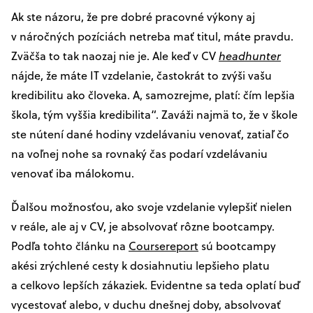
Ak ste názoru, že pre dobré pracovné výkony aj
v náročných pozíciách netreba mať titul, máte pravdu.
Zväčša to tak naozaj nie je. Ale keď v CV
headhunter
nájde, že máte IT vzdelanie, častokrát to zvýši vašu
kredibilitu ako človeka. A, samozrejme, platí: čím lepšia
škola, tým vyššia kredibilita“. Zaváži najmä to, že v škole
ste nútení dané hodiny vzdelávaniu venovať, zatiaľ čo
na voľnej nohe sa rovnaký čas podarí vzdelávaniu
venovať iba málokomu.
Ďalšou možnosťou, ako svoje vzdelanie vylepšiť nielen
v reále, ale aj v CV, je absolvovať rôzne bootcampy.
Podľa tohto článku na
Coursereport
sú bootcampy
akési zrýchlené cesty k dosiahnutiu lepšieho platu
a celkovo lepších zákaziek. Evidentne sa teda oplatí buď
vycestovať alebo, v duchu dnešnej doby, absolvovať