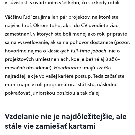
v súvislosti s uvádzaním všetkého, čo ste kedy robili.
Väčšinu ľudí zaujíma len pár projektov, na ktoré ste
najviac hrdí. Okrem toho, ak si do CV uvediete viac
zamestnaní, v ktorých ste boli menej ako rok, pripravte
sa na vysvetľovanie, ak sa na pohovor dostanete (pozor,
hovoríme najmä o klasických
full-time joboch
, nie o
projektových umiestneniach, kde je bežné aj 3 až 6-
mesačné obsadenie).
Headhunteri
majú zväčša
najradšej, ak je vo vašej kariére postup. Teda začať ste
mohli napr. v roli programátora-stážistu, následne
pokračovať juniorskou pozíciou a tak ďalej.
Vzdelanie nie je najdôležitejšie, ale
stále vie zamiešať kartami