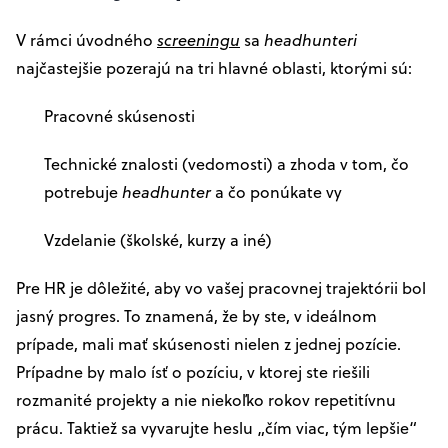
V rámci úvodného
screeningu
sa
headhunteri
najčastejšie pozerajú na tri hlavné oblasti, ktorými sú:
Pracovné skúsenosti
Technické znalosti (vedomosti) a zhoda v tom, čo
potrebuje
headhunter
a čo ponúkate vy
Vzdelanie (školské, kurzy a iné)
Pre HR je dôležité, aby vo vašej pracovnej trajektórii bol
jasný progres. To znamená, že by ste, v ideálnom
prípade, mali mať skúsenosti nielen z jednej pozície.
Prípadne by malo ísť o pozíciu, v ktorej ste riešili
rozmanité projekty a nie niekoľko rokov repetitívnu
prácu. Taktiež sa vyvarujte heslu „čím viac, tým lepšie“