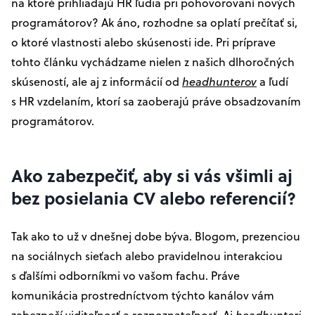
na ktoré prihliadajú HR ľudia pri pohovorovaní nových
programátorov? Ak áno, rozhodne sa oplatí prečítať si,
o ktoré vlastnosti alebo skúsenosti ide. Pri príprave
tohto článku vychádzame nielen z našich dlhoročných
skúseností, ale aj z informácií od
headhunterov
a ľudí
s HR vzdelaním, ktorí sa zaoberajú práve obsadzovaním
programátorov.
Ako zabezpečiť, aby si vás všimli aj
bez posielania CV alebo referencií?
Tak ako to už v dnešnej dobe býva. Blogom, prezenciou
na sociálnych sieťach alebo pravidelnou interakciou
s ďalšími odborníkmi vo vašom fachu. Práve
komunikácia prostredníctvom týchto kanálov vám
zabezpečí viditeľnosť a rozpoznateľnosť. Aj
headhunteri