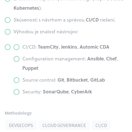
Kubernetes
).
CI/CD
Skúsenosti s návrhom a správou
riešení.
Výhodou je znalosť nástrojov:
TeamCity
Jenkins
Automic CDA
CI/CD:
,
,
Ansible
Chef
Configuration management:
,
,
Puppet
Git
Bitbucket
GitLab
Source control:
,
,
SonarQube
CyberArk
Security:
,
Methodology
DEVSECOPS
CLOUD GOVERNANCE
CI/CD