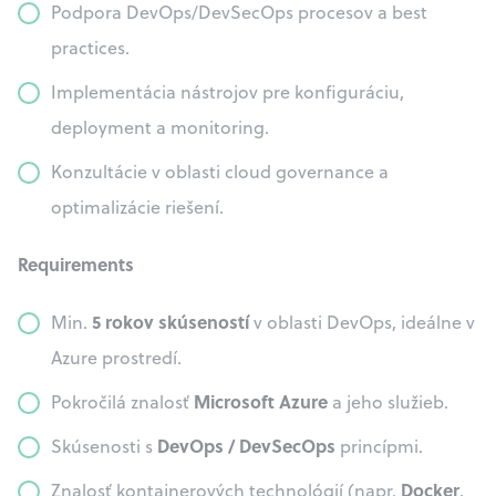
Podpora DevOps/DevSecOps procesov a best
practices.
Implementácia nástrojov pre konfiguráciu,
deployment a monitoring.
Konzultácie v oblasti cloud governance a
optimalizácie riešení.
Requirements
5 rokov skúseností
Min.
v oblasti DevOps, ideálne v
Azure prostredí.
Microsoft Azure
Pokročilá znalosť
a jeho služieb.
DevOps / DevSecOps
Skúsenosti s
princípmi.
Docker
Znalosť kontajnerových technológií (napr.
,