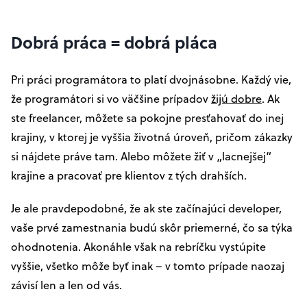
Dobrá práca = dobrá pláca
Pri práci programátora to platí dvojnásobne. Každý vie,
že programátori si vo väčšine prípadov
žijú dobre
. Ak
ste freelancer, môžete sa pokojne presťahovať do inej
krajiny, v ktorej je vyššia životná úroveň, pričom zákazky
si nájdete práve tam. Alebo môžete žiť v „lacnejšej“
krajine a pracovať pre klientov z tých drahších.
Je ale pravdepodobné, že ak ste začínajúci developer,
vaše prvé zamestnania budú skôr priemerné, čo sa týka
ohodnotenia. Akonáhle však na rebríčku vystúpite
vyššie, všetko môže byť inak – v tomto prípade naozaj
závisí len a len od vás.