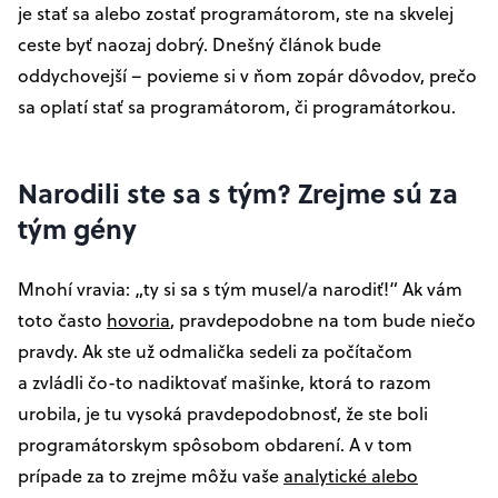
je stať sa alebo zostať programátorom, ste na skvelej
ceste byť naozaj dobrý. Dnešný článok bude
oddychovejší – povieme si v ňom zopár dôvodov, prečo
sa oplatí stať sa programátorom, či programátorkou.
Narodili ste sa s tým? Zrejme sú za
tým gény
Mnohí vravia: „ty si sa s tým musel/a narodiť!“ Ak vám
toto často
hovoria
, pravdepodobne na tom bude niečo
pravdy. Ak ste už odmalička sedeli za počítačom
a zvládli čo-to nadiktovať mašinke, ktorá to razom
urobila, je tu vysoká pravdepodobnosť, že ste boli
programátorskym spôsobom obdarení. A v tom
prípade za to zrejme môžu vaše
analytické alebo