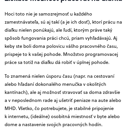
Hoci toto nie je samozrejmosť u každého
zamestnávateľa, sú aj takí (a je ich dosť), ktorí prácu na
diaľku nielen ponúkajú, ale ľudí, ktorým práve taký
spôsob fungovania práci chcú, priam vyhľadávajú. Aj
keby ste boli doma polovicu vášho pracovného času,
prispeje to k vašej pohode. Množstvo programovacej
práce sa totiž na diaľku dá robiť v úplnej pohode.
To znamená nielen úsporu času (napr. na cestovaní
alebo hľadaní dokonalého menučka v okolitých
kantínach), ale aj možnosť stravovať sa doma zdravšie
a v neposlednom rade aj ušetriť peniaze na aute alebo
MHD. Všetko, čo potrebujete, je stabilné pripojenie
k internetu, (ideálne) osobitná miestnosť v byte alebo
dome a nastavenie svojich pracovných hodín.