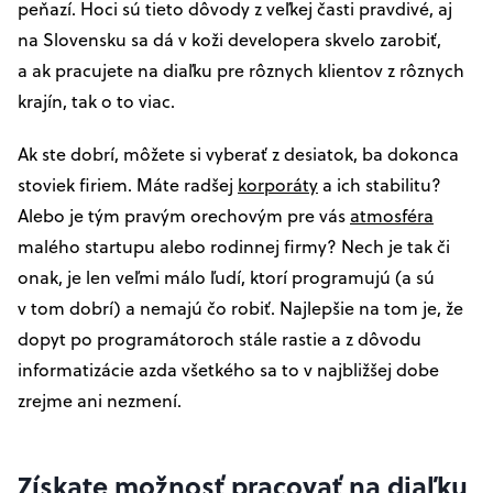
peňazí. Hoci sú tieto dôvody z veľkej časti pravdivé, aj
na Slovensku sa dá v koži developera skvelo zarobiť,
a ak pracujete na diaľku pre rôznych klientov z rôznych
krajín, tak o to viac.
Ak ste dobrí, môžete si vyberať z desiatok, ba dokonca
stoviek firiem. Máte radšej
korporáty
a ich stabilitu?
Alebo je tým pravým orechovým pre vás
atmosféra
malého startupu alebo rodinnej firmy? Nech je tak či
onak, je len veľmi málo ľudí, ktorí programujú (a sú
v tom dobrí) a nemajú čo robiť. Najlepšie na tom je, že
dopyt po programátoroch stále rastie a z dôvodu
informatizácie azda všetkého sa to v najbližšej dobe
zrejme ani nezmení.
Získate možnosť pracovať na diaľku