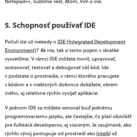
Notepad++, Sublime Text, Atom, Vim a iné.
5. Schopnosť používať IDE
Počuli ste už niekedy o
IDE (Integrated Development
Environment)
? Ak nie, tak si tento pojem v skratke
vysvetlíme. V rámci IDE môžete tvoriť, upravovať,
zostavovať, testovať a debugovať váš kód. Ide
v podstate o prostredie, v rámci ktorého pracujete
s kódom a v niektorých dokonca dokážete, okrem
iného, aj relatívne rýchlo vyvíjať aplikácie.
V jednom IDE sa môžete venovať buď jednému
programovaciemu jazyku, ale častejšie, čo platí obzvlášť
pre fullstack developerov, aj viacerým. Je zaujímavé, ako
rýchlo vývoj postupuje od prostredí ako
Intelli
J až