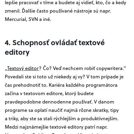
lepšie pracovať v tíme a budete aj vidieť, kto, čo a kedy
zmenil. Ďalšie často používané nástroje sú napr.
Mercurial, SVN a iné.
4. Schopnosť ovládať textové
editory
„
Textový editor
? Čo? Veď nechcem robiť copywritera.“
Povedali ste si toto už niekedy aj vy? V tom prípade je
čas prehodnotiť to. Kariéra každého programátora
začína v textovom editore, ktorý budete
pravdepodobne dennodenne používať. V danom
programe sa oplatí naučiť najmä rôzne skratky, tipy
a triky, aby ste sa stali rýchlejším a produktívnejším.
Medzi najznámejšie textové editory patrí napr.