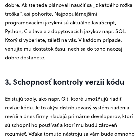
dobre. Ak ste teda plánovali naučiť sa „z každého rožka
troška“, asi pohoríte.
Najpopulárnejšími
programovacími
jazykmi
sú aktuálne JavaScript,
Python, C a Java a z dopytovacích jazykov napr. SQL.
Ktorý si vyberiete, záleží na vás. V každom prípade,
venujte mu dostatok času, nech sa do toho naozaj
dobre dostanete.
3. Schopnosť kontroly verzií kódu
Existujú tooly, ako napr.
Git
, ktoré umožňujú riadiť
revízie kódu. Je to akýsi distribuovaný systém riadenia
revízií a dnes firmy hľadajú primárne developerov, ktorí
sú schopní ho používať a ktorí mu budú zároveň
rozumieť. Vďaka tomuto nástroju sa vám bude omnoho