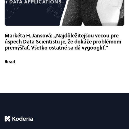
Markéta H. Jansová: „Najdôležitejšou vecou pre
úspech Data Scientistu je, že dokáže problémom
premýšľať. Všetko ostatné sa dá vygoogliť.“
Read