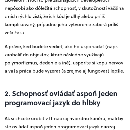
nepôsobí ako dôležitá schopnosť, v skutočnosti väčšina
z nich rýchlo zistí, že ich kód je dlhý alebo príliš
komplikovaný, prípadne jeho vytvorenie zaberá príliš
veľa času.
A práve, keď budete vedieť, ako ho usporiadať (napr.
zaobaliť do objektov, ktoré následne využívajú
polymorfizmus
, dedenie a iné), usporíte si kopu nervov
a vaša práca bude vyzerať (a zrejme aj fungovať) lepšie.
2. Schopnosť ovládať aspoň jeden
programovací jazyk do hĺbky
Ak si chcete urobiť v IT naozaj hviezdnu kariéru, mali by
ste ovládať aspoň jeden programovací jazyk naozaj