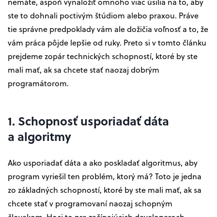
nemáte, aspoň vynaložiť omnoho viac úsilia na to, aby
ste to dohnali poctivým štúdiom alebo praxou. Práve
tie správne predpoklady vám ale dožičia voľnosť a to, že
vám práca pôjde lepšie od ruky. Preto si v tomto článku
prejdeme zopár technických schopností, ktoré by ste
mali mať, ak sa chcete stať naozaj dobrým
programátorom.
1. Schopnosť usporiadať dáta
a algoritmy
Ako usporiadať dáta a ako poskladať algoritmus, aby
program vyriešil ten problém, ktorý má? Toto je jedna
zo základných schopností, ktoré by ste mali mať, ak sa
chcete stať v programovaní naozaj schopným
človekom. Hoci to pre začínajúcich developeroch