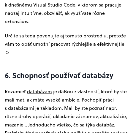
k dnešnému
Visual Studio Code
, v ktorom sa pracuje
naozaj intuitívne, obzvlášť, ak využívate rôzne
extensions
.
Určite sa teda povenujte aj tomuto prostrediu, pretože
vám to opäť umožní pracovať rýchlejšie a efektívnejšie
☺
6. Schopnosť používať databázy
Rozumieť
databázam
je ďalšou z vlastností, ktoré by ste
mali mať, ak máte vysoké ambície. Pochopiť práci
s databázami je základom. Mali by ste poznať napr.
rôzne druhy operácií, ukladanie záznamov, aktualizácie,
mazanie... Jednoducho všetko, čo sa týka databáz.
Prakticky žiadny softvér alebo aplikácia nemôže správne