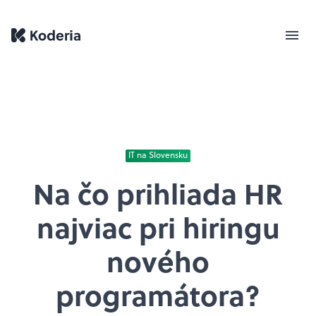
IT na Slovensku
Na čo prihliada HR
najviac pri hiringu
nového
programátora?