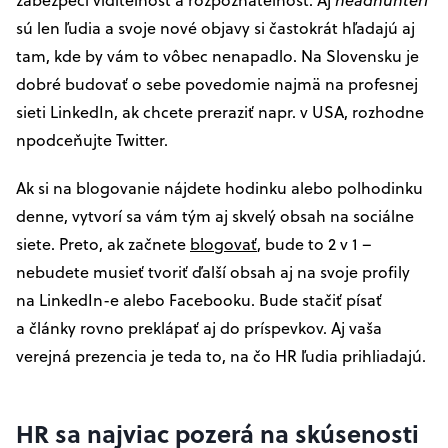
sú len ľudia a svoje nové objavy si častokrát hľadajú aj
tam, kde by vám to vôbec nenapadlo. Na Slovensku je
dobré budovať o sebe povedomie najmä na profesnej
sieti LinkedIn, ak chcete preraziť napr. v USA, rozhodne
npodceňujte Twitter.
Ak si na blogovanie nájdete hodinku alebo polhodinku
denne, vytvorí sa vám tým aj skvelý obsah na sociálne
siete. Preto, ak začnete
blogovať
, bude to 2 v 1 –
nebudete musieť tvoriť ďalší obsah aj na svoje profily
na LinkedIn-e alebo Facebooku. Bude stačiť písať
a články rovno preklápať aj do príspevkov. Aj vaša
verejná prezencia je teda to, na čo HR ľudia prihliadajú.
HR sa najviac pozerá na skúsenosti