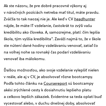
Ak ste názoru, že pre dobré pracovné výkony aj
v náročných pozíciách netreba mať titul, máte pravdu.
Zväčša to tak naozaj nie je. Ale keď v CV
headhunter
nájde, že máte IT vzdelanie, častokrát to zvýši vašu
kredibilitu ako človeka. A, samozrejme, platí: čím lepšia
škola, tým vyššia kredibilita“. Zaváži najmä to, že v škole
ste nútení dané hodiny vzdelávaniu venovať, zatiaľ čo
na voľnej nohe sa rovnaký čas podarí vzdelávaniu
venovať iba málokomu.
Ďalšou možnosťou, ako svoje vzdelanie vylepšiť nielen
v reále, ale aj v CV, je absolvovať rôzne bootcampy.
Podľa tohto článku na
Coursereport
sú bootcampy
akési zrýchlené cesty k dosiahnutiu lepšieho platu
a celkovo lepších zákaziek. Evidentne sa teda oplatí buď
vycestovať alebo, v duchu dnešnej doby, absolvovať