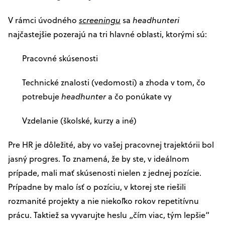
V rámci úvodného
screeningu
sa
headhunteri
najčastejšie pozerajú na tri hlavné oblasti, ktorými sú:
Pracovné skúsenosti
Technické znalosti (vedomosti) a zhoda v tom, čo
potrebuje
headhunter
a čo ponúkate vy
Vzdelanie (školské, kurzy a iné)
Pre HR je dôležité, aby vo vašej pracovnej trajektórii bol
jasný progres. To znamená, že by ste, v ideálnom
prípade, mali mať skúsenosti nielen z jednej pozície.
Prípadne by malo ísť o pozíciu, v ktorej ste riešili
rozmanité projekty a nie niekoľko rokov repetitívnu
prácu. Taktiež sa vyvarujte heslu „čím viac, tým lepšie“