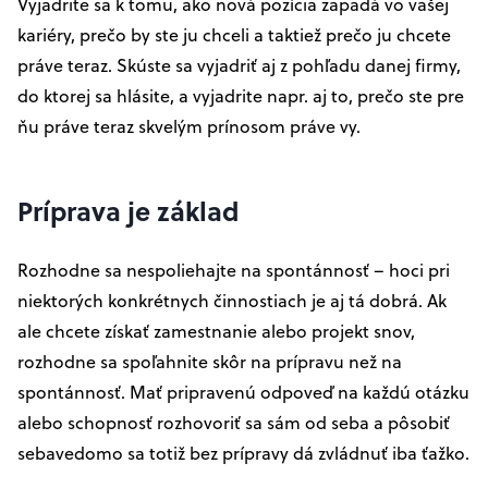
Vyjadrite sa k tomu, ako nová pozícia zapadá vo vašej
kariéry, prečo by ste ju chceli a taktiež prečo ju chcete
práve teraz. Skúste sa vyjadriť aj z pohľadu danej firmy,
do ktorej sa hlásite, a vyjadrite napr. aj to, prečo ste pre
ňu práve teraz skvelým prínosom práve vy.
Príprava je základ
Rozhodne sa nespoliehajte na spontánnosť – hoci pri
niektorých konkrétnych činnostiach je aj tá dobrá. Ak
ale chcete získať zamestnanie alebo projekt snov,
rozhodne sa spoľahnite skôr na prípravu než na
spontánnosť. Mať pripravenú odpoveď na každú otázku
alebo schopnosť rozhovoriť sa sám od seba a pôsobiť
sebavedomo sa totiž bez prípravy dá zvládnuť iba ťažko.