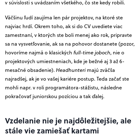
v súvislosti s uvádzaním všetkého, čo ste kedy robili.
Väčšinu ľudí zaujíma len pár projektov, na ktoré ste
najviac hrdí. Okrem toho, ak si do CV uvediete viac
zamestnaní, v ktorých ste boli menej ako rok, pripravte
sa na vysvetľovanie, ak sa na pohovor dostanete (pozor,
hovoríme najmä o klasických
full-time joboch
, nie o
projektových umiestneniach, kde je bežné aj 3 až 6-
mesačné obsadenie).
Headhunteri
majú zväčša
najradšej, ak je vo vašej kariére postup. Teda začať ste
mohli napr. v roli programátora-stážistu, následne
pokračovať juniorskou pozíciou a tak ďalej.
Vzdelanie nie je najdôležitejšie, ale
stále vie zamiešať kartami