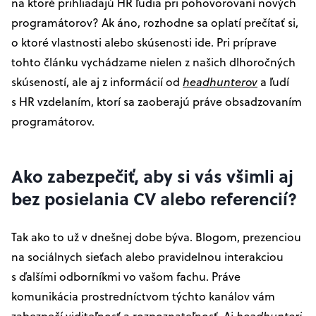
na ktoré prihliadajú HR ľudia pri pohovorovaní nových
programátorov? Ak áno, rozhodne sa oplatí prečítať si,
o ktoré vlastnosti alebo skúsenosti ide. Pri príprave
tohto článku vychádzame nielen z našich dlhoročných
skúseností, ale aj z informácií od
headhunterov
a ľudí
s HR vzdelaním, ktorí sa zaoberajú práve obsadzovaním
programátorov.
Ako zabezpečiť, aby si vás všimli aj
bez posielania CV alebo referencií?
Tak ako to už v dnešnej dobe býva. Blogom, prezenciou
na sociálnych sieťach alebo pravidelnou interakciou
s ďalšími odborníkmi vo vašom fachu. Práve
komunikácia prostredníctvom týchto kanálov vám
zabezpečí viditeľnosť a rozpoznateľnosť. Aj
headhunteri