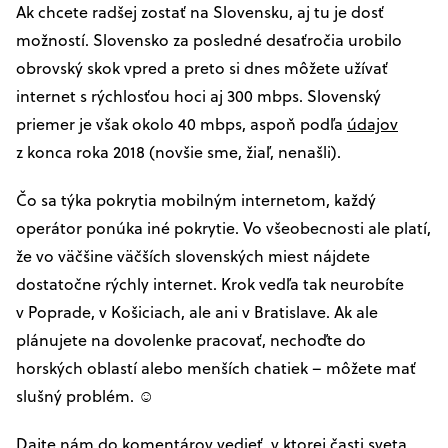
Ak chcete radšej zostať na Slovensku, aj tu je dosť
možností. Slovensko za posledné desaťročia urobilo
obrovský skok vpred a preto si dnes môžete užívať
internet s rýchlosťou hoci aj 300 mbps. Slovenský
priemer je však okolo 40 mbps, aspoň podľa
údajov
z konca roka 2018 (novšie sme, žiaľ, nenašli).
Čo sa týka pokrytia mobilným internetom, každý
operátor ponúka iné pokrytie. Vo všeobecnosti ale platí,
že vo väčšine väčších slovenských miest nájdete
dostatočne rýchly internet. Krok vedľa tak neurobíte
v Poprade, v Košiciach, ale ani v Bratislave. Ak ale
plánujete na dovolenke pracovať, nechoďte do
horských oblastí alebo menších chatiek – môžete mať
slušný problém. ☺
Dajte nám do komentárov vedieť, v ktorej časti sveta