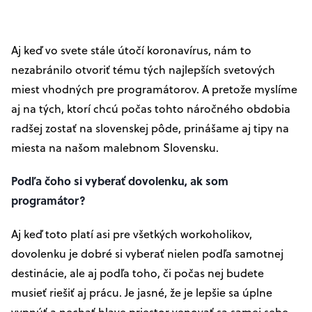
Aj keď vo svete stále útočí koronavírus, nám to
nezabránilo otvoriť tému tých najlepších svetových
miest vhodných pre programátorov. A pretože myslíme
aj na tých, ktorí chcú počas tohto náročného obdobia
radšej zostať na slovenskej pôde, prinášame aj tipy na
miesta na našom malebnom Slovensku.
Podľa čoho si vyberať dovolenku, ak som
programátor?
Aj keď toto platí asi pre všetkých workoholikov,
dovolenku je dobré si vyberať nielen podľa samotnej
destinácie, ale aj podľa toho, či počas nej budete
musieť riešiť aj prácu. Je jasné, že je lepšie sa úplne
vypnúť
a nechať hlave priestor venovať sa samej sebe,