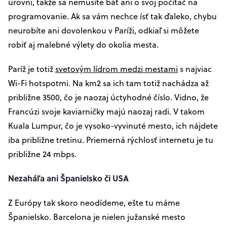
úrovni, takže sa nemusíte báť ani o svoj počítač na
programovanie. Ak sa vám nechce ísť tak ďaleko, chybu
neurobíte ani dovolenkou v Paríži, odkiaľ si môžete
robiť aj malebné výlety do okolia mesta.
Paríž je totiž
svetovým lídrom medzi mestami
s najviac
Wi-Fi hotspotmi. Na km2 sa ich tam totiž nachádza až
približne 3500, čo je naozaj úctyhodné číslo. Vidno, že
Francúzi svoje kaviarničky majú naozaj radi. V takom
Kuala Lumpur, čo je vysoko-vyvinuté mesto, ich nájdete
iba približne tretinu. Priemerná rýchlosť internetu je tu
približne 24 mbps.
Nezaháľa ani Španielsko či USA
Z Európy tak skoro neodídeme, ešte tu máme
Španielsko. Barcelona je nielen južanské mesto