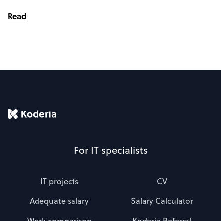
Read
For IT specialists
IT projects
CV
Adequate salary
Salary Calculator
Work comparison
Koderia Referral