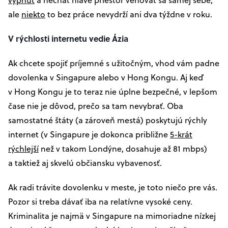
ale
niekto
to bez práce nevydrží ani dva týždne v roku.
V rýchlosti internetu vedie Ázia
Ak chcete spojiť príjemné s užitočným, vhod vám padne
dovolenka v Singapure alebo v Hong Kongu. Aj keď
v Hong Kongu je to teraz nie úplne bezpečné, v lepšom
čase nie je dôvod, prečo sa tam nevybrať. Oba
samostatné štáty (a zároveň mestá) poskytujú rýchly
internet (v Singapure je dokonca približne
5-krát
rýchlejší
než v takom Londýne, dosahuje až 81 mbps)
a taktiež aj skvelú občiansku vybavenosť.
Ak radi trávite dovolenku v meste, je toto niečo pre vás.
Pozor si treba dávať iba na relatívne vysoké ceny.
Kriminalita je najmä v Singapure na mimoriadne nízkej