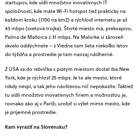
startupov, kde sídli množstvo inovatívnych IT
spoločností, kde máte Wi-Fi hotspot tiež prakticky na
každom kroku (1700 na km2) a rýchlosť internetu je až
43 mbps (svetová trojka). Štvrté miesto má, prekvapivo,
Palma de Mallorca z 31 mbps. Na Malorke si zároveň
skvelo oddýchnete – z Viedne tam lieta niekoľko letov
do týždňa a prostredie je tam naozaj nádherné.
Z USA sa do rebríčka s piatym miestom dostal iba New
York, kde je rýchlosť 25 mbps. Je to ale mesto, ktoré
nikdy nespí, a tak jeho návštevou nič nepokazíte. Taktiež
tu sídli množstvo inovatívnych firiem a možnosťou je,
rovnako ako aj v Paríži, urobiť si výlet mimo mesto, kde
je príjemné prostredie.
Kam vyraziť na Slovensku?