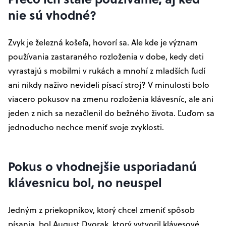
nie sú vhodné?
Zvyk je železná košeľa, hovorí sa. Ale kde je význam
používania zastaraného rozloženia v dobe, kedy deti
vyrastajú s mobilmi v rukách a mnohí z mladších ľudí
ani nikdy naživo nevideli písací stroj? V minulosti bolo
viacero pokusov na zmenu rozloženia klávesníc, ale ani
jeden z nich sa nezačlenil do bežného života. Ľuďom sa
jednoducho nechce meniť svoje zvyklosti.
Pokus o vhodnejšie usporiadanú
klávesnicu bol, no neuspel
Jedným z priekopníkov, ktorý chcel zmeniť spôsob
písania, bol
August Dvorak
, ktorý vytvoril klávesové