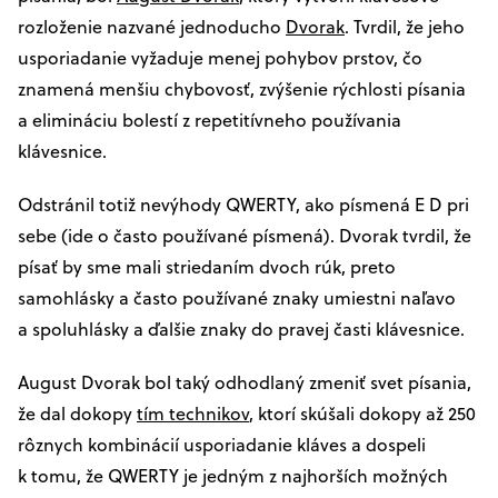
rozloženie nazvané jednoducho
Dvorak
. Tvrdil, že jeho
usporiadanie vyžaduje menej pohybov prstov, čo
znamená menšiu chybovosť, zvýšenie rýchlosti písania
a elimináciu bolestí z repetitívneho používania
klávesnice.
Odstránil totiž nevýhody QWERTY, ako písmená E D pri
sebe (ide o často používané písmená). Dvorak tvrdil, že
písať by sme mali striedaním dvoch rúk, preto
samohlásky a často používané znaky umiestni naľavo
a spoluhlásky a ďalšie znaky do pravej časti klávesnice.
August Dvorak bol taký odhodlaný zmeniť svet písania,
že dal dokopy
tím technikov
, ktorí skúšali dokopy až 250
rôznych kombinácií usporiadanie kláves a dospeli
k tomu, že QWERTY je jedným z najhorších možných