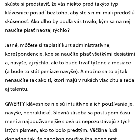
skúste si predstaviť, že vás niekto pred takýto typ
klávesnice posadí bez toho, aby ste s nimi mali predošlú
skúsenosť. Ako dlho by podľa vás trvalo, kým sa na nej
naučíte písať naozaj rýchlo?
Jasné, môžete si zaplatiť kurz administratívnej
korešpondencie, kde sa naučíte písať všetkými desiatimi
a, navyše, aj rýchlo, ale to bude trvať týždne a mesiace
(a bude to stáť peniaze navyše). A možno sa to aj tak
nenaučíte tak ako tí, ktorí majú v rukách viac citu a teda
aj talentu.
QWERTY klávesnice nie sú intuitívne a ich používanie je,
navyše, nepraktické. Slovná zásoba sa postupom času
mení a najpoužívanejšie slová už nepozostávajú z tých
istých písmen, ako to bolo predtým. Väčšina ľudí
dopadne tak, že napokon používa iba jeden prst