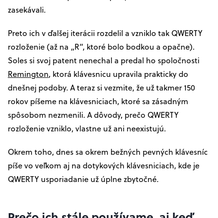
zasekávali.
Preto ich v ďalšej iterácii rozdelil a vzniklo tak QWERTY
rozloženie (až na „R“, ktoré bolo bodkou a opačne).
Soles si svoj patent nenechal a predal ho spoločnosti
Remington
, ktorá klávesnicu upravila prakticky do
dnešnej podoby. A teraz si vezmite, že už takmer 150
rokov píšeme na klávesniciach, ktoré sa zásadným
spôsobom nezmenili. A dôvody, prečo QWERTY
rozloženie vzniklo, vlastne už ani neexistujú.
Okrem toho, dnes sa okrem bežných pevných klávesníc
píše vo veľkom aj na dotykových klávesniciach, kde je
QWERTY usporiadanie už úplne zbytočné.
Prečo ich stále používame, aj keď