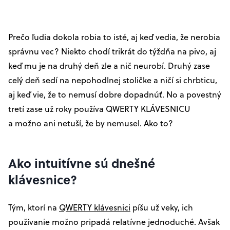
Prečo ľudia dokola robia to isté, aj keď vedia, že nerobia
správnu vec? Niekto chodí trikrát do týždňa na pivo, aj
keď mu je na druhý deň zle a nič neurobí. Druhý zase
celý deň sedí na nepohodlnej stoličke a ničí si chrbticu,
aj keď vie, že to nemusí dobre dopadnúť. No a povestný
tretí zase už roky používa QWERTY KLÁVESNICU
a možno ani netuší, že by nemusel. Ako to?
Ako intuitívne sú dnešné
klávesnice?
Tým, ktorí na
QWERTY klávesnici
píšu už veky, ich
používanie možno pripadá relatívne jednoduché. Avšak