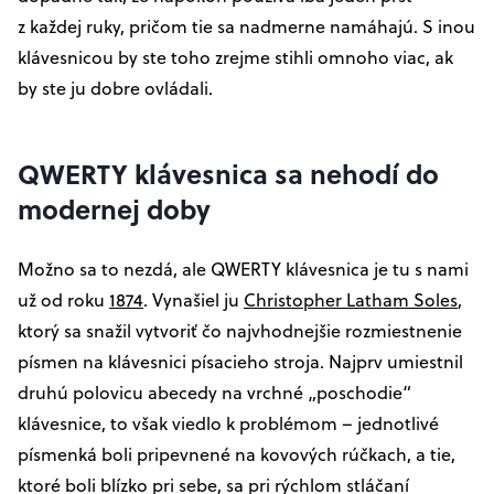
z každej ruky, pričom tie sa nadmerne namáhajú. S inou
klávesnicou by ste toho zrejme stihli omnoho viac, ak
by ste ju dobre ovládali.
QWERTY klávesnica sa nehodí do
modernej doby
Možno sa to nezdá, ale QWERTY klávesnica je tu s nami
už od roku
1874
. Vynašiel ju
Christopher Latham Soles
,
ktorý sa snažil vytvoriť čo najvhodnejšie rozmiestnenie
písmen na klávesnici písacieho stroja. Najprv umiestnil
druhú polovicu abecedy na vrchné „poschodie“
klávesnice, to však viedlo k problémom – jednotlivé
písmenká boli pripevnené na kovových rúčkach, a tie,
ktoré boli blízko pri sebe, sa pri rýchlom stláčaní