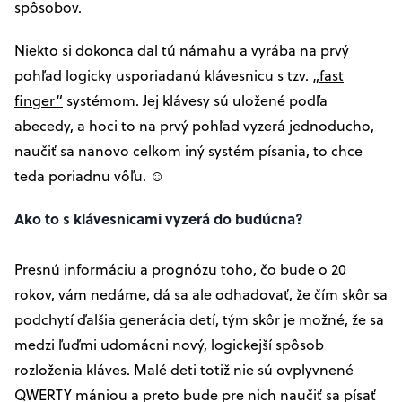
spôsobov.
Niekto si dokonca dal tú námahu a vyrába na prvý
pohľad logicky usporiadanú klávesnicu s tzv.
„fast
finger“
systémom. Jej klávesy sú uložené podľa
abecedy, a hoci to na prvý pohľad vyzerá jednoducho,
naučiť sa nanovo celkom iný systém písania, to chce
teda poriadnu vôľu. ☺
Ako to s klávesnicami vyzerá do budúcna?
Presnú informáciu a prognózu toho, čo bude o 20
rokov, vám nedáme, dá sa ale odhadovať, že čím skôr sa
podchytí ďalšia generácia detí, tým skôr je možné, že sa
medzi ľuďmi udomácni nový, logickejší spôsob
rozloženia kláves. Malé deti totiž nie sú ovplyvnené
QWERTY mániou a preto bude pre nich naučiť sa písať