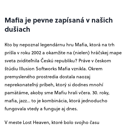
Mafia je pevne zapísaná v našich
dušiach
Kto by nepoznal legendárnu hru Mafia, ktorá na trh
prišla v roku 2002 a okamžite na (nielen) hráčskej mape
sveta zviditeľnila Českú republiku? Práve v českom
štúdiu Illusion Softworks Mafia vznikla. Okrem
premysleného prostredia dostala naozaj
neprekonateľný príbeh, ktorý si dodnes mnohí
pamätáme, akoby sme Mafiu hrali včera. 30. roky,
mafia, jazz... to je kombinácia, ktorá jednoducho
fungovala vtedy a funguje aj dnes.
V meste Lost Heaven, ktoré bolo svojho času