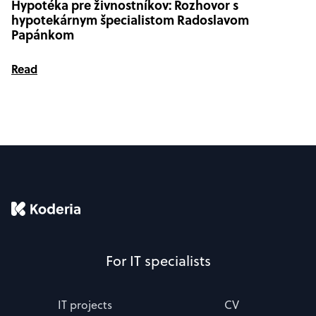
Hypotéka pre živnostníkov: Rozhovor s
hypotekárnym špecialistom Radoslavom
Papánkom
Read
For IT specialists
IT projects
CV