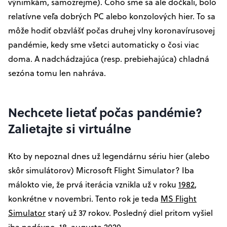
výnimkám, samozrejme). Čoho sme sa ale dočkali, bolo
relatívne veľa dobrých PC alebo konzolových hier. To sa
môže hodiť obzvlášť počas druhej vlny koronavírusovej
pandémie, kedy sme všetci automaticky o čosi viac
doma. A nadchádzajúca (resp. prebiehajúca) chladná
sezóna tomu len nahráva.
Nechcete lietať počas pandémie?
Zalietajte si virtuálne
Kto by nepoznal dnes už legendárnu sériu hier (alebo
skôr simulátorov) Microsoft Flight Simulator? Iba
málokto vie, že prvá iterácia vznikla už v roku
1982
,
konkrétne v novembri. Tento rok je teda
MS Flight
Simulator
starý už 37 rokov. Posledný diel pritom vyšiel
iba nedávno, 18. augusta 2020.