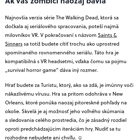
Ak vás zombíci naozaj bavia
Najnovšia verzia série The Walking Dead, ktorá sa
dočkala aj seriálového spracovania, poteší najmä
milovníkov VR. V pokračovaní s názvom
Saints &
Sinners
sa totiž budete cítiť trochu ako uprostred
spomínaného rovnomenného seriálu. Táto hra je
kompatibilná s VR headsetmi, vďaka čomu sa pojmu
„survival horror game“ dáva iný rozmer.
Hrať budete za Turistu, ktorý, ako sa zdá, je imúnny voči
nákazlivému vírusu. Hra sa pritom odohráva v New
Orleans, ktoré ponúka naozaj pitoreskné pohľady na
okolie. Skvelá je aj možnosť jeho voľného skúmania
a sledovania celého prostredia, čo je zásadný rozdiel
oproti predchádzajúcim iteráciám hry. Nudiť sa tu
rozhodne nebudete ani chvíľu. ☺