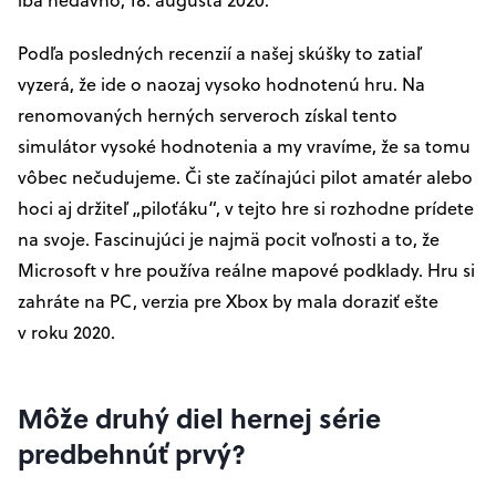
Podľa posledných recenzií a našej skúšky to zatiaľ
vyzerá, že ide o naozaj vysoko hodnotenú hru. Na
renomovaných herných serveroch získal tento
simulátor vysoké hodnotenia a my vravíme, že sa tomu
vôbec nečudujeme. Či ste začínajúci pilot amatér alebo
hoci aj držiteľ „piloťáku“, v tejto hre si rozhodne prídete
na svoje. Fascinujúci je najmä pocit voľnosti a to, že
Microsoft v hre používa reálne mapové podklady. Hru si
zahráte na PC, verzia pre Xbox by mala doraziť ešte
v roku 2020.
Môže druhý diel hernej série
predbehnúť prvý?