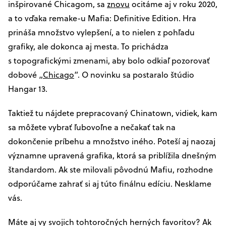
inšpirované Chicagom, sa
znovu
ocitáme aj v roku 2020,
a to vďaka remake-u Mafia: Definitive Edition. Hra
prináša množstvo vylepšení, a to nielen z pohľadu
grafiky, ale dokonca aj mesta. To prichádza
s topografickými zmenami, aby bolo odkiaľ pozorovať
dobové „
Chicago
“. O novinku sa postaralo štúdio
Hangar 13.
Taktiež tu nájdete prepracovaný Chinatown, vidiek, kam
sa môžete vybrať ľubovoľne a nečakať tak na
dokončenie príbehu a množstvo iného. Poteší aj naozaj
významne upravená grafika, ktorá sa priblížila dnešným
štandardom. Ak ste milovali pôvodnú Mafiu, rozhodne
odporúčame zahrať si aj túto finálnu edíciu. Nesklame
vás.
Máte aj vy svojich tohtoročných herných favoritov? Ak