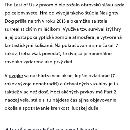
The Last of Us v
prvom diele
zožalo obrovskú slávu azda
po celom svete. Hra od vývojárskeho štúdia Naughty
Dog prišla na trh v roku 2013 a okamžite sa stala
surrealistickým miláčikom. Využíva tzv. survival štýl hry
a jej postapokalyptická zombie atmosféra je vytvorená
fantastickými kulisami. Na pokračovanie sme čakali 7
rokov, treba však povedať, že dvojka je minimálne
rovnako vydarená ako prvý diel.
V
dvojke
sa nachádza viac akcie, lepšie ovládanie (7
rokov vývoja nenahradíš) a úchvatných vizuálov je tu
taktiež viac než dosť. Hoci akčných prvkov má Part 2
naozaj veľa, stále si tu nájdete čas aj na objavovanie
okolia a spoznávanie krehkosti ľudskej duše.