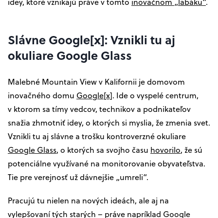
idey, ktoré vznikajú práve v tomto
inovačnom „labáku“
.
Slávne Google[x]: Vznikli tu aj
okuliare Google Glass
Malebné Mountain View v Kalifornii je domovom
inovačného domu
Google[x]
. Ide o vyspelé centrum,
v ktorom sa tímy vedcov, technikov a podnikateľov
snažia zhmotniť idey, o ktorých si myslia, že zmenia svet.
Vznikli tu aj slávne a trošku kontroverzné okuliare
Google Glass
, o ktorých sa svojho času
hovorilo
, že sú
potenciálne využívané na monitorovanie obyvateľstva.
Tie pre verejnosť už dávnejšie „umreli“.
Pracujú tu nielen na nových ideách, ale aj na
vylepšovaní tých starých – práve napríklad Google