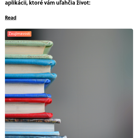
aplikácii, ktoré vám uľahčia život:
Read
Zaujímavosti