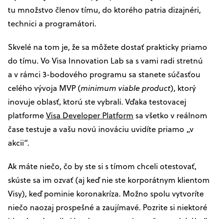
tu množstvo členov tímu, do ktorého patria dizajnéri,
technici a programátori.
Skvelé na tom je, že sa môžete dostať prakticky priamo
do tímu. Vo Visa Innovation Lab sa s vami radi stretnú
a v rámci 3-bodového programu sa stanete súčasťou
celého vývoja MVP (
minimum viable product
), ktorý
inovuje oblasť, ktorú ste vybrali. Vďaka testovacej
platforme
Visa Developer Platform
sa všetko v reálnom
čase testuje a vašu novú inováciu uvidíte priamo „v
akcii“.
Ak máte niečo, čo by ste si s tímom chceli otestovať,
skúste sa im ozvať (aj keď nie ste korporátnym klientom
Visy), keď pominie koronakríza. Možno spolu vytvoríte
niečo naozaj prospešné a zaujímavé. Pozrite si niektoré