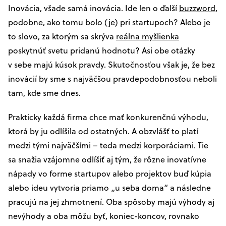
Inovácia, všade samá inovácia. Ide len o ďalší
buzzword
,
podobne, ako tomu bolo (je) pri startupoch? Alebo je
to slovo, za ktorým sa skrýva
reálna myšlienka
poskytnúť svetu pridanú hodnotu? Asi obe otázky
v sebe majú kúsok pravdy. Skutočnosťou však je, že bez
inovácií by sme s najväčšou pravdepodobnosťou neboli
tam, kde sme dnes.
Prakticky každá firma chce mať konkurenčnú výhodu,
ktorá by ju odlíšila od ostatných. A obzvlášť to platí
medzi tými najväčšími – teda medzi korporáciami. Tie
sa snažia vzájomne odlíšiť aj tým, že rôzne inovatívne
nápady vo forme startupov alebo projektov buď kúpia
alebo ideu vytvoria priamo „u seba doma“ a následne
pracujú na jej zhmotnení. Oba spôsoby majú výhody aj
nevýhody a oba môžu byť, koniec-koncov, rovnako