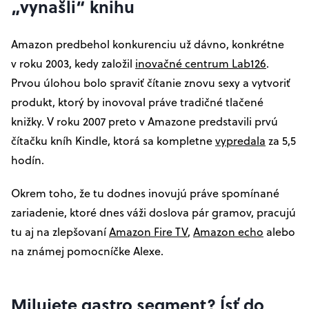
„vynašli“ knihu
Amazon predbehol konkurenciu už dávno, konkrétne
v roku 2003, kedy založil
inovačné centrum Lab126
.
Prvou úlohou bolo spraviť čítanie znovu sexy a vytvoriť
produkt, ktorý by inovoval práve tradičné tlačené
knižky. V roku 2007 preto v Amazone predstavili prvú
čítačku kníh Kindle, ktorá sa kompletne
vypredala
za 5,5
hodín.
Okrem toho, že tu dodnes inovujú práve spomínané
zariadenie, ktoré dnes váži doslova pár gramov, pracujú
tu aj na zlepšovaní
Amazon Fire TV
,
Amazon echo
alebo
na známej pomocníčke Alexe.
Milujete gastro segment? Ísť do