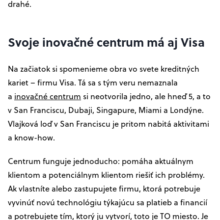
drahé.
Svoje inovačné centrum má aj Visa
Na začiatok si spomenieme obra vo svete kreditných
kariet – firmu Visa. Tá sa s tým veru nemaznala
a
inovačné centrum
si neotvorila jedno, ale hneď 5, a to
v San Franciscu, Dubaji, Singapure, Miami a Londýne.
Vlajková loď v San Franciscu je pritom nabitá aktivitami
a know-how.
Centrum funguje jednoducho: pomáha aktuálnym
klientom a potenciálnym klientom riešiť ich problémy.
Ak vlastníte alebo zastupujete firmu, ktorá potrebuje
vyvinúť novú technológiu týkajúcu sa platieb a financií
a potrebujete tím, ktorý ju vytvorí, toto je TO miesto. Je