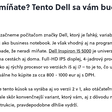
míňate? Tento Dell sa vám b
začneme počítačom značky Dell, ktorý je ľahký, variab
j ako business notebook. Je však vhodný aj na progra
ípade, že neradi míňate.
Dell Inspiron 15 5000
je univerz
na cestách aj doma. Full-HD IPS displej, 4-jadrový pro
 aj rýchly procesor vo verziách i5 aj i7 – to je to, čo u
uálne ho kúpite za cca 800 - 1000 eur aj s DPH.
e tento kúsok sa vyrába aj vo verzii 2 v 1, ako otáčateľn
e skôr konvenčnejší variant, ktorý vám, aj z dôvodu
trukcie, pravdepodobne dlhšie vydrží.