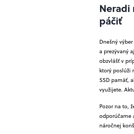
Neradi 
páčiť
Dnešný výber 
a prezývaný a
obzvlášť v pr
ktorý poslúži 
SSD pamäť, ako
využijete. Akt
Pozor na to, ž
odporúčame al
náročnej konš