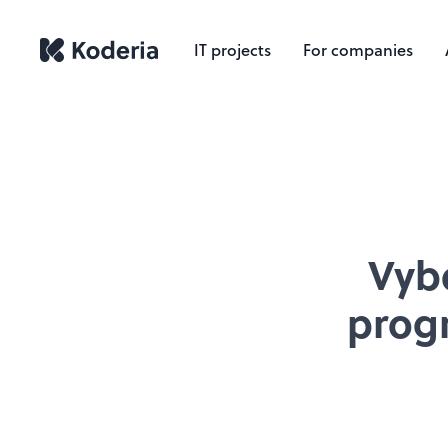
IT projects
For companies
Vyb
prog