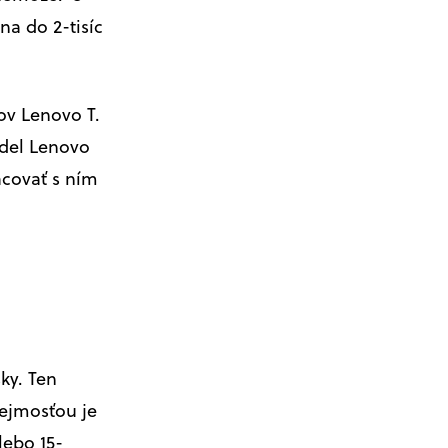
a do 2-tisíc
ov Lenovo T.
odel Lenovo
covať s ním
ky. Ten
rejmosťou je
lebo 15-