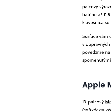
palcový výraz
batérie až 11,
klávesnica s
Surface vám o
v dopravných 
povedzme na 
spomenutými 
Apple M
13-palcový
Ma
(softvér na vý