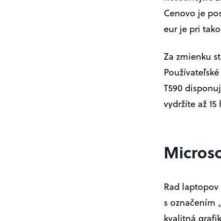
Cenovo je pos
eur je pri ta
Za zmienku st
Používateľské
T590 disponu
vydržíte až 15
Microso
Rad laptopov
s označením „
kvalitná grafi