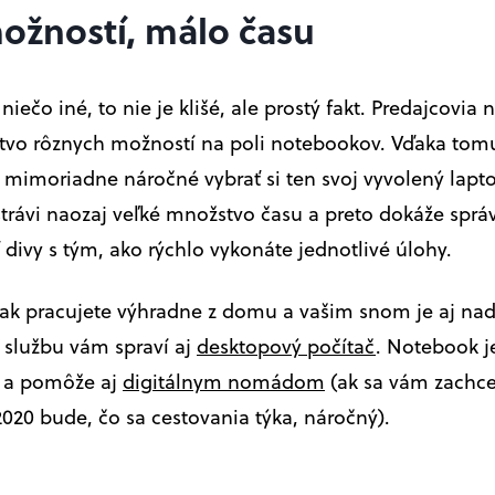
ožností, málo času
iečo iné, to nie je klišé, ale prostý fakt. Predajcovia
vo rôznych možností na poli notebookov. Vďaka tomu
e mimoriadne náročné vybrať si ten svoj vyvolený lapt
strávi naozaj veľké množstvo času a preto dokáže sprá
 divy s tým, ako rýchlo vykonáte jednotlivé úlohy.
k pracujete výhradne z domu a vašim snom je aj naď
, službu vám spraví aj
desktopový počítač
. Notebook j
í a pomôže aj
digitálnym nomádom
(ak sa vám zachce
 2020 bude, čo sa cestovania týka, náročný).