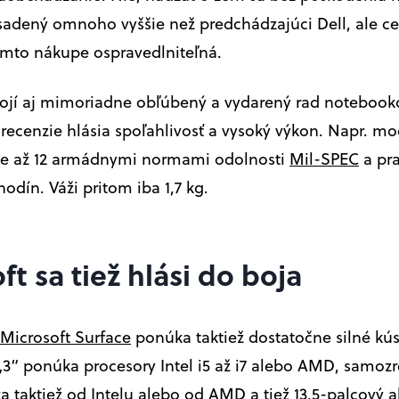
adený omnoho vyššie než predchádzajúci Dell, ale cen
komto nákupe ospravedlniteľná.
ojí aj mimoriadne obľúbený a vydarený rad notebook
 recenzie hlásia spoľahlivosť a vysoký výkon. Napr. m
je až 12 armádnymi normami odolnosti
Mil-SPEC
a pra
 hodín. Váži pritom iba 1,7 kg.
ft sa tiež hlási do boja
Microsoft Surface
ponúka taktiež dostatočne silné kús
3“ ponúka procesory Intel i5 až i7 alebo AMD, samoz
ka taktiež od Intelu alebo od AMD a tiež 13,5-palcový a