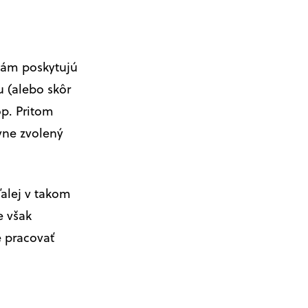
 nám poskytujú
 (alebo skôr
op. Pritom
vne zvolený
alej v takom
e však
 pracovať