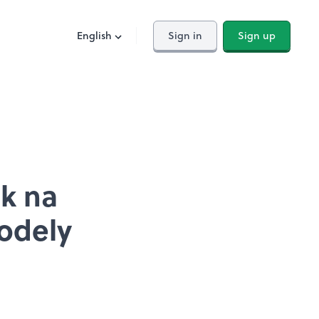
English
Sign in
Sign up
k na
odely