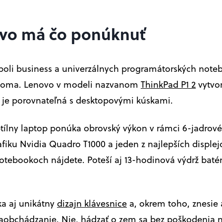
ovo má čo ponúknuť
poli business a univerzálnych programátorských not
doma. Lenovo v modeli nazvanom
ThinkPad P1 2
vytvor
á je porovnateľná s desktopovými kúskami.
tílny laptop ponúka obrovský výkon v rámci 6-jadrové
afiku Nvidia Quadro T1000 a jeden z najlepších displej
otebookoch nájdete. Poteší aj 13-hodinová výdrž batéri
a aj unikátny
dizajn klávesnice
a, okrem toho, znesie 
zaobchádzanie. Nie, hádzať o zem sa bez poškodenia