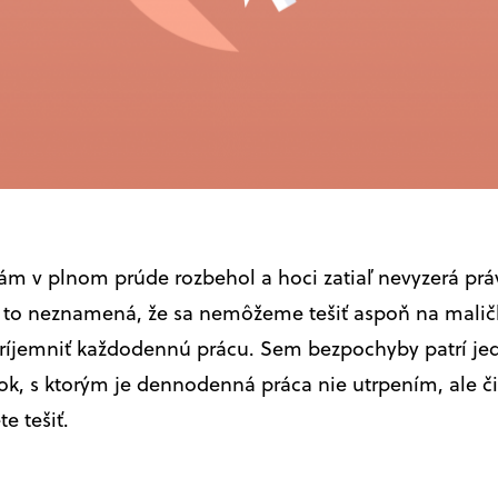
ám v plnom prúde rozbehol a hoci zatiaľ nevyzerá prá
, to neznamená, že sa nemôžeme tešiť aspoň na maličk
ríjemniť každodennú prácu. Sem bezpochyby patrí j
k, s ktorým je dennodenná práca nie utrpením, ale č
e tešiť.