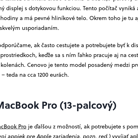
ný displej s dotykovou funkciou. Tento počítač vyniká 
5 hodiny a má pevné hliníkové telo. Okrem toho je tu a
o skvelým usporiadaním.
dporúčame, ak často cestujete a potrebujete byť k disp
prostriedkoch, keďže sa s ním ľahko pracuje aj na ces
kolenách. Cenovo je tento model posadený medzi p
– teda na cca 1200 eurách.
acBook Pro (13-palcový)
cBook Pro
je ďalšou z možností, ak potrebujete s p
voj appiek pre Apple zariadenia, pozn. red.)
vyvíjať ap