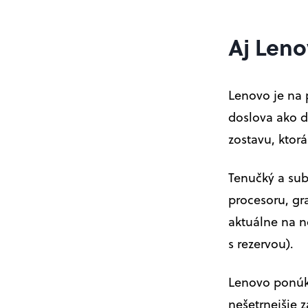
Aj Len
Lenovo je na 
doslova ako 
zostavu, ktor
Tenučký a sub
procesoru, gr
aktuálne na n
s rezervou).
Lenovo ponúk
nešetrnejšie 