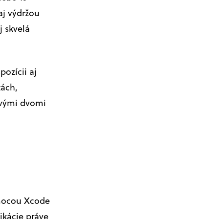
aj výdržou
j skvelá
ozícii aj
tách,
rvými dvomi
omocou Xcode
likácie práve