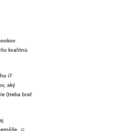
ebookov
ilo kvalitnú
ho i7
ov, aký
e (treba brať
aj
 nemôže. ☺