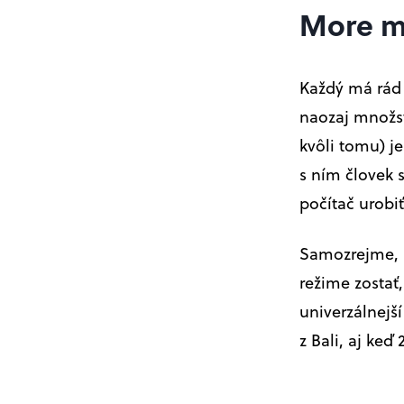
More m
Každý má rád n
naozaj množst
kvôli tomu) j
s ním človek 
počítač urobiť
Samozrejme, a
režime zostať
univerzálnejš
z Bali, aj keď