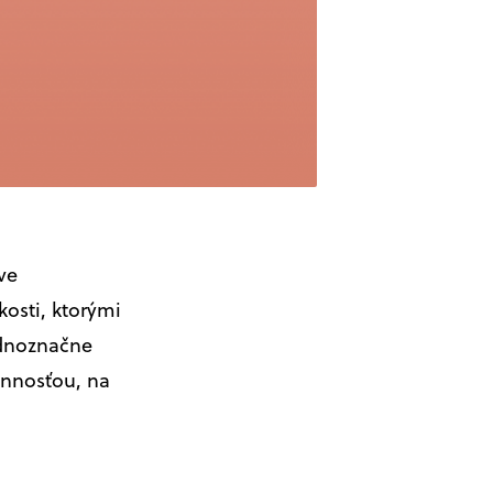
ve
osti, ktorými
ednoznačne
innosťou, na