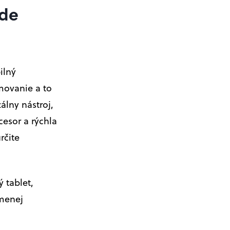
ude
ilný
movanie a to
álny nástroj,
cesor a rýchla
rčite
ý tablet,
 menej