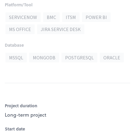
Platform/Tool
SERVICENOW
BMC
ITSM
POWER BI
MS OFFICE
JIRA SERVICE DESK
Database
MSSQL
MONGODB
POSTGRESQL
ORACLE
Project duration
Long-term project
Start date