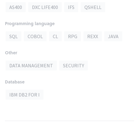
AS400
DXC LIFE400
IFS
QSHELL
Programming language
SQL
COBOL
CL
RPG
REXX
JAVA
Other
DATA MANAGEMENT
SECURITY
Database
IBM DB2 FOR I