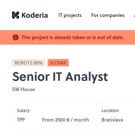
IT projects
For companies
This project is already taken or is out of date.
REMOTE 80%
SLOVAK
Senior IT Analyst
SW House
Salary
Location
TPP
From 2500 € / month
Bratislava