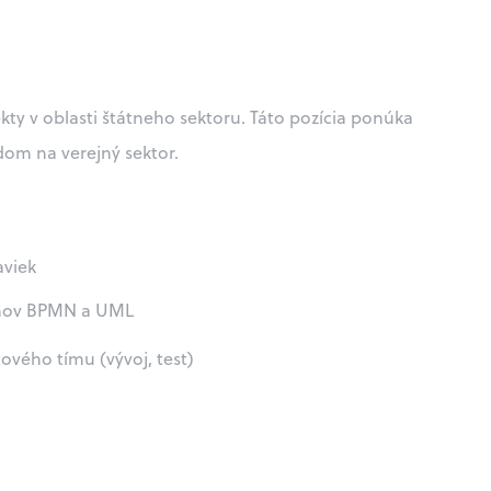
kty v oblasti štátneho sektoru. Táto pozícia ponúka
dom na verejný sektor.
aviek
amov BPMN a UML
ového tímu (vývoj, test)