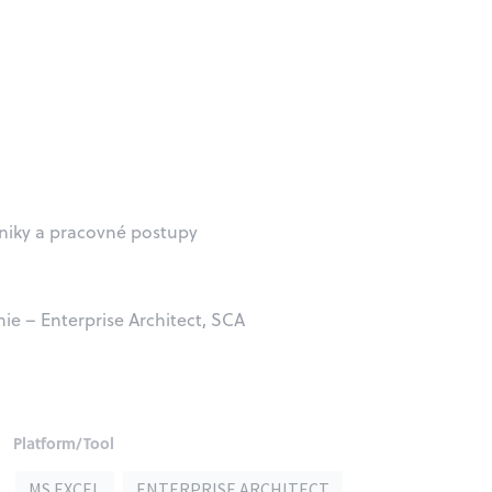
hniky a pracovné postupy
ie – Enterprise Architect, SCA
Platform/Tool
MS EXCEL
ENTERPRISE ARCHITECT