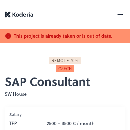
This project is already taken or is out of date.
REMOTE 70%
CZECH
SAP Consultant
SW House
Salary
TPP
2500 – 3500 € / month