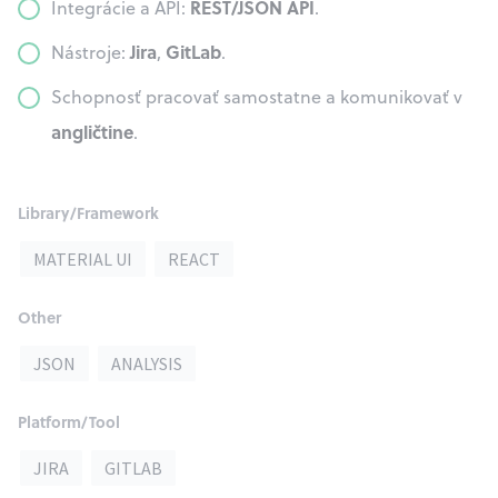
REST/JSON API
Integrácie a API:
.
Jira
GitLab
Nástroje:
,
.
Schopnosť pracovať samostatne a komunikovať v
angličtine
.
Library/Framework
MATERIAL UI
REACT
Other
JSON
ANALYSIS
Platform/Tool
JIRA
GITLAB