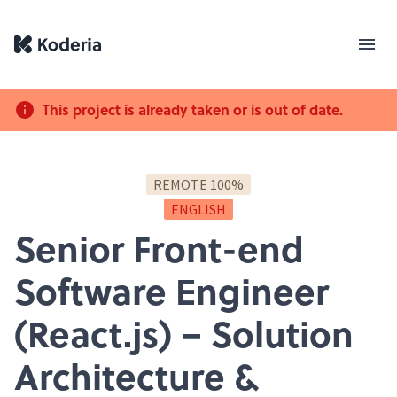
This project is already taken or is out of date.
REMOTE 100%
ENGLISH
Senior Front-end
Software Engineer
(React.js) – Solution
Architecture &