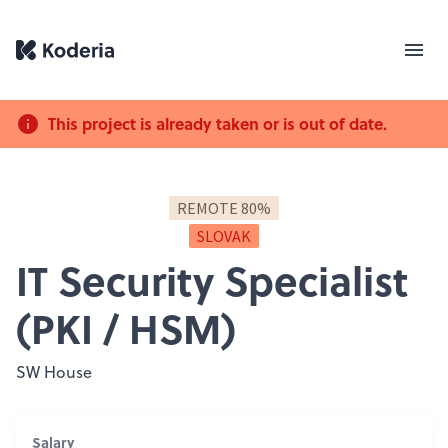
This project is already taken or is out of date.
REMOTE 80%
SLOVAK
IT Security Specialist
(PKI / HSM)
SW House
Salary