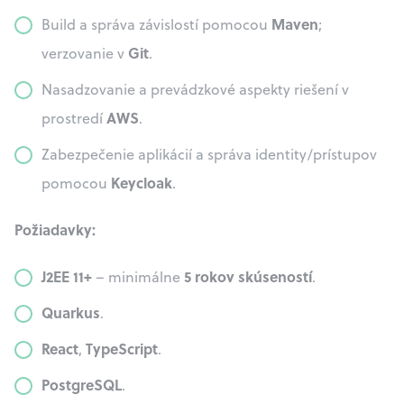
Maven
Build a správa závislostí pomocou
;
Git
verzovanie v
.
Nasadzovanie a prevádzkové aspekty riešení v
AWS
prostredí
.
Zabezpečenie aplikácií a správa identity/prístupov
Keycloak
pomocou
.
Požiadavky:
J2EE 11+
5 rokov skúseností
– minimálne
.
Quarkus
.
React
TypeScript
,
.
PostgreSQL
.