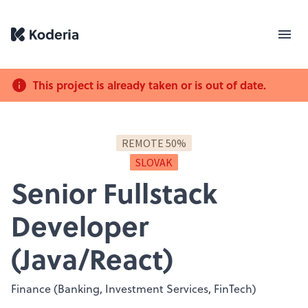
This project is already taken or is out of date.
REMOTE 50%
SLOVAK
Senior Fullstack
Developer
(Java/React)
Finance (Banking, Investment Services, FinTech)