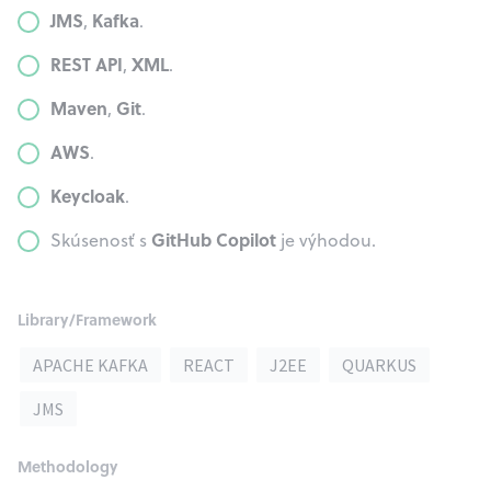
JMS
Kafka
,
.
REST API
XML
,
.
Maven
Git
,
.
AWS
.
Keycloak
.
GitHub Copilot
Skúsenosť s
je výhodou.
Library/Framework
APACHE KAFKA
REACT
J2EE
QUARKUS
JMS
Methodology