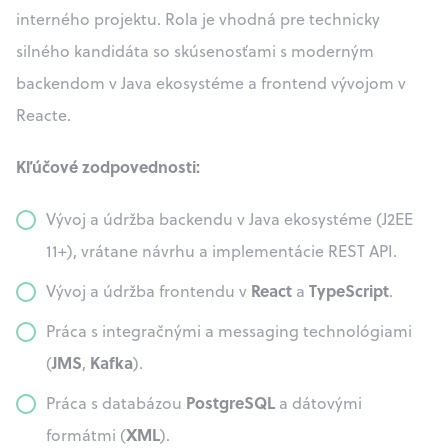
interného projektu. Rola je vhodná pre technicky
silného kandidáta so skúsenosťami s moderným
backendom v Java ekosystéme a frontend vývojom v
Reacte.
Kľúčové zodpovednosti:
Vývoj a údržba backendu v Java ekosystéme (J2EE
11+), vrátane návrhu a implementácie REST API.
React
TypeScript
Vývoj a údržba frontendu v
a
.
Práca s integračnými a messaging technológiami
JMS
Kafka
(
,
).
PostgreSQL
Práca s databázou
a dátovými
XML
formátmi (
).