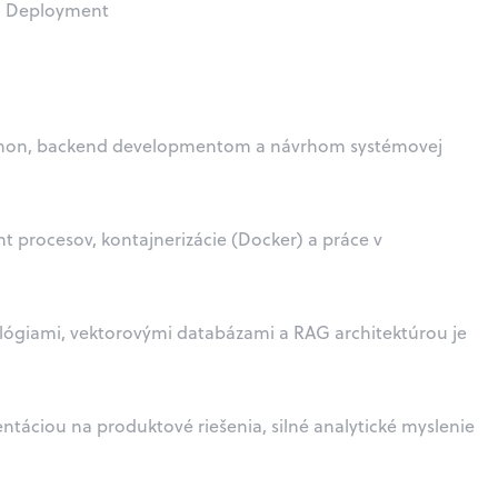
l Deployment
ython, backend developmentom a návrhom systémovej
t procesov, kontajnerizácie (Docker) a práce v
lógiami, vektorovými databázami a RAG architektúrou je
entáciou na produktové riešenia, silné analytické myslenie