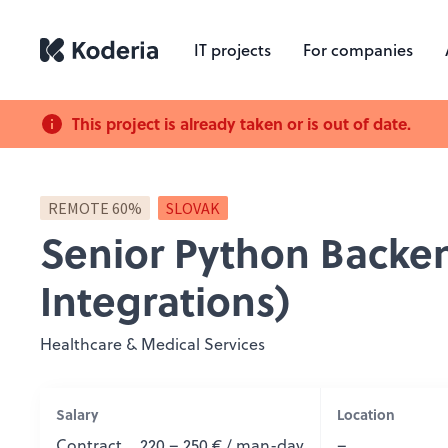
IT projects
For companies
This project is already taken or is out of date.
REMOTE 60%
SLOVAK
Senior Python Backe
Integrations)
Healthcare & Medical Services
Salary
Location
Contract
220 – 250 € / man-day
–