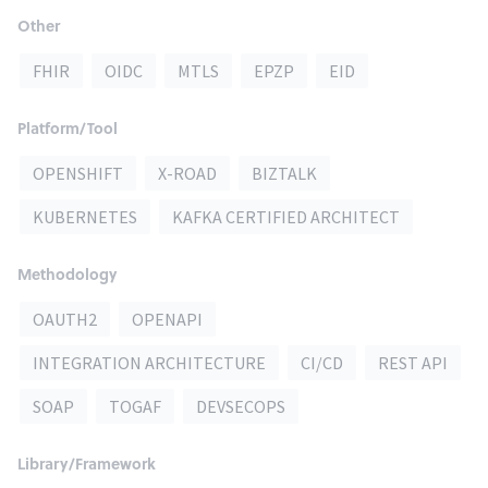
Other
FHIR
OIDC
MTLS
EPZP
EID
Platform/Tool
OPENSHIFT
X-ROAD
BIZTALK
KUBERNETES
KAFKA CERTIFIED ARCHITECT
Methodology
OAUTH2
OPENAPI
INTEGRATION ARCHITECTURE
CI/CD
REST API
SOAP
TOGAF
DEVSECOPS
Library/Framework