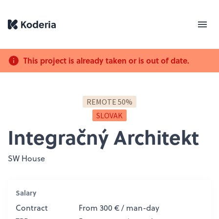
This project is already taken or is out of date.
REMOTE 50%
SLOVAK
Integračný Architekt
SW House
Salary
Contract
From 300 € / man-day