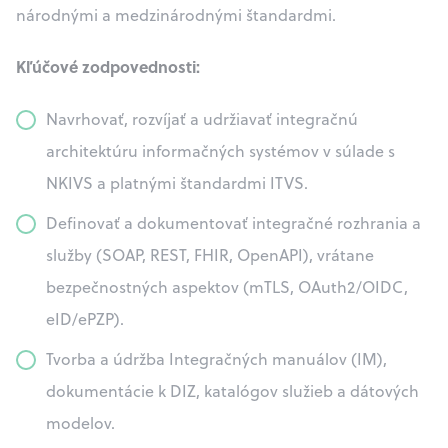
národnými a medzinárodnými štandardmi.
Kľúčové zodpovednosti:
Navrhovať, rozvíjať a udržiavať integračnú
architektúru informačných systémov v súlade s
NKIVS a platnými štandardmi ITVS.
Definovať a dokumentovať integračné rozhrania a
služby (SOAP, REST, FHIR, OpenAPI), vrátane
bezpečnostných aspektov (mTLS, OAuth2/OIDC,
eID/ePZP).
Tvorba a údržba Integračných manuálov (IM),
dokumentácie k DIZ, katalógov služieb a dátových
modelov.