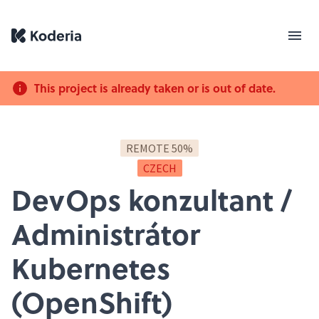
This project is already taken or is out of date.
REMOTE 50%
CZECH
DevOps konzultant /
Administrátor
Kubernetes
(OpenShift)