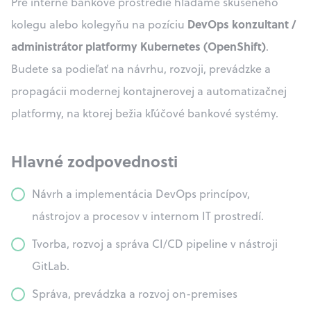
Pre interné bankové prostredie hľadáme skúseného
DevOps konzultant /
kolegu alebo kolegyňu na pozíciu
administrátor platformy Kubernetes (OpenShift)
.
Budete sa podieľať na návrhu, rozvoji, prevádzke a
propagácii modernej kontajnerovej a automatizačnej
platformy, na ktorej bežia kľúčové bankové systémy.
Hlavné zodpovednosti
Návrh a implementácia DevOps princípov,
nástrojov a procesov v internom IT prostredí.
Tvorba, rozvoj a správa CI/CD pipeline v nástroji
GitLab.
Správa, prevádzka a rozvoj on-premises