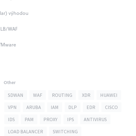
adar) výhodou
a LB/WAF
, VMware
Other
SDWAN
WAF
ROUTING
XDR
HUAWEI
VPN
ARUBA
IAM
DLP
EDR
CISCO
IDS
PAM
PROXY
IPS
ANTIVIRUS
LOAD BALANCER
SWITCHING