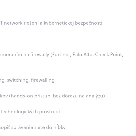
IT network riešení a kybernetickej bezpečnosti.
meraním na firewally (Fortinet, Palo Alto, Check Point,
g, switching, firewalling
ov (hands-on prístup, bez dôrazu na analýzu)
h technologických prostredí
opiť správanie siete do hĺbky