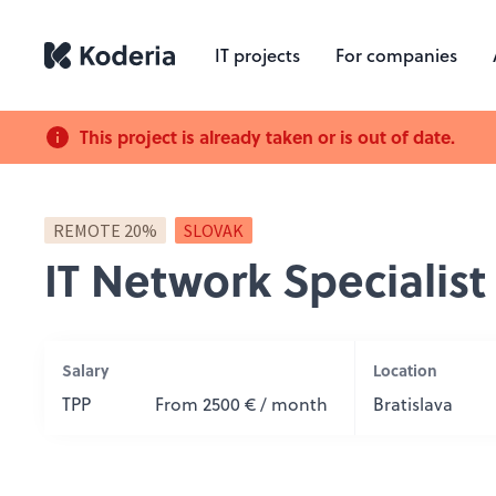
IT projects
For companies
This project is already taken or is out of date.
REMOTE 20%
SLOVAK
IT Network Specialist
Salary
Location
TPP
From 2500 € / month
Bratislava