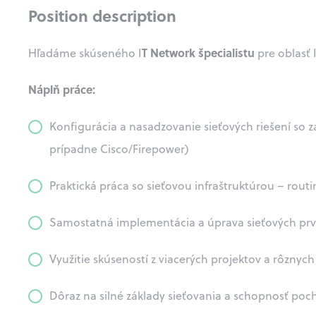
Position description
T Network špecialistu
Hľadáme skúseného I
pre oblasť 
Náplň práce:
Konfigurácia a nasadzovanie sieťových riešení so za
prípadne Cisco/Firepower)
Praktická práca so sieťovou infraštruktúrou – routin
Samostatná implementácia a úprava sieťových prvk
Využitie skúseností z viacerých projektov a rôznyc
Dôraz na silné základy sieťovania a schopnosť poch