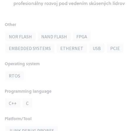
profesionálny rozvoj pod vedením skúsených lídrov
Other
NOR FLASH
NAND FLASH
FPGA
EMBEDDED SYSTEMS
ETHERNET
USB
PCIE
Operating system
RTOS
Programming language
C++
C
Platform/Tool
JLINK DEBUG PROBES