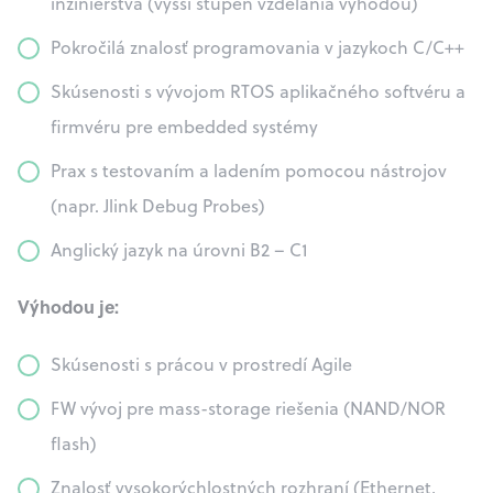
inžinierstva (vyšší stupeň vzdelania výhodou)
Pokročilá znalosť programovania v jazykoch C/C++
Skúsenosti s vývojom RTOS aplikačného softvéru a
firmvéru pre embedded systémy
Prax s testovaním a ladením pomocou nástrojov
(napr. Jlink Debug Probes)
Anglický jazyk na úrovni B2 – C1
Výhodou je:
Skúsenosti s prácou v prostredí Agile
FW vývoj pre mass-storage riešenia (NAND/NOR
flash)
Znalosť vysokorýchlostných rozhraní (Ethernet,