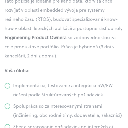
Táto pozícia je ideálna pre kandidáta, ktorý sa chce
rozvíjať v oblasti embedded vývoja pre systémy
reálneho času (RTOS), budovať špecializované know-
how v oblasti leteckých aplikácií a postupne rásť do roly
Engineering Product Ownera
so zodpovednosťou za
celé produktové portfólio. Práca je hybridná (3 dni v
kancelárii, 2 dni z domu).
Vaša úloha:
Implementácia, testovanie a integrácia SW/FW
riešení podľa štruktúrovaných požiadaviek
Spolupráca so zainteresovanými stranami
(inžiniering, obchodné tímy, dodávatelia, zákazníci)
Zber a spracovanie požiadaviek od interných aj