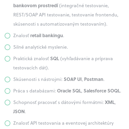
bankovom prostredí
(integračné testovanie,
REST/SOAP API testovanie, testovanie frontendu,
skúsenosti s automatizovaným testovaním).
retail bankingu
Znalosť
.
Silné analytické myslenie.
SQL
Praktická znalosť
(vyhľadávanie a príprava
testovacích dát).
SOAP UI
Postman
Skúsenosti s nástrojmi:
,
.
Oracle SQL
Salesforce SOQL
Práca s databázami:
,
.
XML
Schopnosť pracovať s dátovými formátmi:
,
JSON
.
Znalosť API testovania a eventovej architektúry