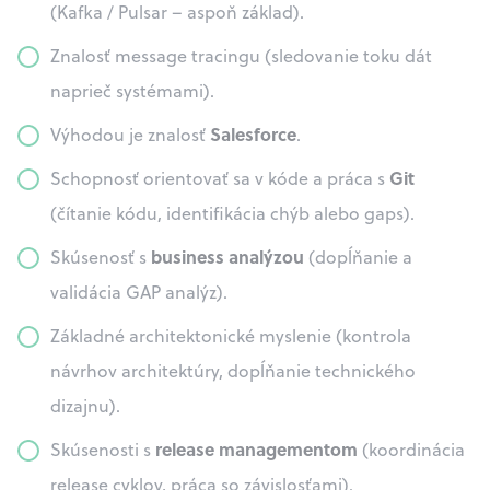
(Kafka / Pulsar – aspoň základ).
Znalosť message tracingu (sledovanie toku dát
naprieč systémami).
Salesforce
Výhodou je znalosť
.
Git
Schopnosť orientovať sa v kóde a práca s
(čítanie kódu, identifikácia chýb alebo gaps).
business analýzou
Skúsenosť s
(dopĺňanie a
validácia GAP analýz).
Základné architektonické myslenie (kontrola
návrhov architektúry, dopĺňanie technického
dizajnu).
release managementom
Skúsenosti s
(koordinácia
release cyklov, práca so závislosťami).