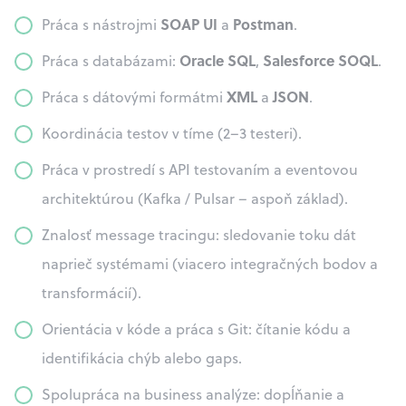
SOAP UI
Postman
Práca s nástrojmi
a
.
Oracle SQL
Salesforce SOQL
Práca s databázami:
,
.
XML
JSON
Práca s dátovými formátmi
a
.
Koordinácia testov v tíme (2–3 testeri).
Práca v prostredí s API testovaním a eventovou
architektúrou (Kafka / Pulsar – aspoň základ).
Znalosť message tracingu: sledovanie toku dát
naprieč systémami (viacero integračných bodov a
transformácií).
Orientácia v kóde a práca s Git: čítanie kódu a
identifikácia chýb alebo gaps.
Spolupráca na business analýze: dopĺňanie a