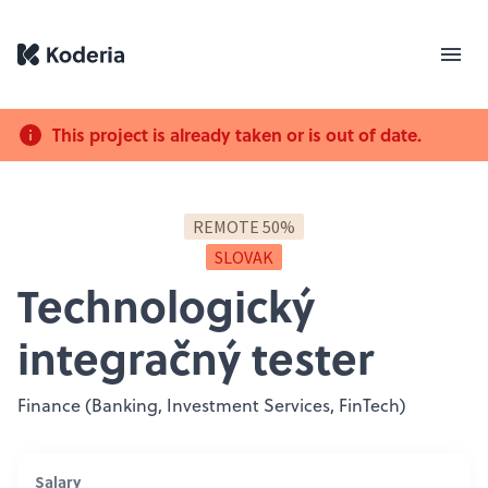
This project is already taken or is out of date.
REMOTE 50%
SLOVAK
Technologický
integračný tester
Finance (Banking, Investment Services, FinTech)
Salary