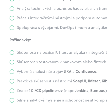
Analýza technických a biznis požiadaviek a ich tra
Práca s integračnými nástrojmi a podpora automat
Spolupráca s vývojármi, DevOps tímom a analytikm
Požiadavky:
Skúsenosti na pozícii ICT test analytika / integračn
Skúsenosť s testovaním v bankovom alebo fintech 
JIRA
Confluence
Výborná znalosť nástrojov
a
.
SoapUI
JMeter
Kib
Praktická skúsenosť s nástrojmi
,
,
CI/CD pipeline-ov
Jenkins
Bamboo
Znalosť
(napr.
,
Silné analytické myslenie a schopnosť riešiť kompl