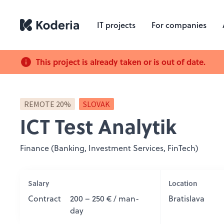
IT projects
For companies
This project is already taken or is out of date.
REMOTE 20%
SLOVAK
ICT Test Analytik
Finance (Banking, Investment Services, FinTech)
Salary
Location
Contract
200 – 250 € / man-
Bratislava
day