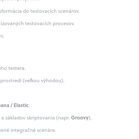
nsformácia do testovacích scenárov.
izovaných testovacích procesov.
i.
ého testera.
prostredí (veľkou výhodou).
ana / Elastic
.
Groovy
) a základov skriptovania (napr.
).
exné integračné scenáre.