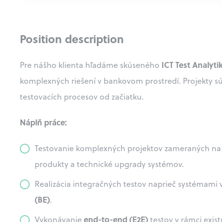
Position description
ICT Test Analyti
Pre nášho klienta hľadáme skúseného
komplexných riešení v bankovom prostredí. Projekty sú 
testovacích procesov od začiatku.
Náplň práce:
Testovanie komplexných projektov zameraných na in
produkty a technické upgrady systémov.
Realizácia integračných testov naprieč systémami v
(BE)
.
end-to-end (E2E)
Vykonávanie
testov v rámci exist