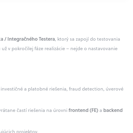
ka / Integračného Testera
, ktorý sa zapojí do testovania
už v pokročilej fáze realizácie – nejde o nastavovanie
vestičné a platobné riešenia, fraud detection, úverové
frontend (FE)
backend
rátane častí riešenia na úrovni
a
ujúcich projektov.