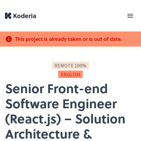
This project is already taken or is out of date.
REMOTE 100%
ENGLISH
Senior Front-end
Software Engineer
(React.js) – Solution
Architecture &