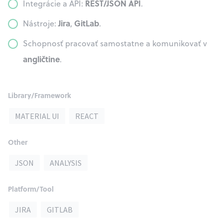
REST/JSON API
Integrácie a API:
.
Jira
GitLab
Nástroje:
,
.
Schopnosť pracovať samostatne a komunikovať v
angličtine
.
Library/Framework
MATERIAL UI
REACT
Other
JSON
ANALYSIS
Platform/Tool
JIRA
GITLAB