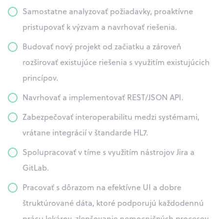
Samostatne analyzovať požiadavky, proaktívne
pristupovať k výzvam a navrhovať riešenia.
Budovať nový projekt od začiatku a zároveň
rozširovať existujúce riešenia s využitím existujúcich
princípov.
Navrhovať a implementovať REST/JSON API.
Zabezpečovať interoperabilitu medzi systémami,
vrátane integrácií v štandarde HL7.
Spolupracovať v tíme s využitím nástrojov Jira a
GitLab.
Pracovať s dôrazom na efektívne UI a dobre
štruktúrované dáta, ktoré podporujú každodennú
prácu lekárov, zlepšovanie nemocničných procesov