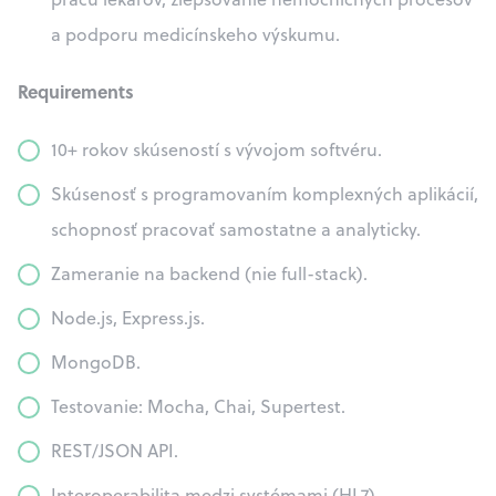
a podporu medicínskeho výskumu.
Requirements
10+ rokov skúseností s vývojom softvéru.
Skúsenosť s programovaním komplexných aplikácií,
schopnosť pracovať samostatne a analyticky.
Zameranie na backend (nie full-stack).
Node.js, Express.js.
MongoDB.
Testovanie: Mocha, Chai, Supertest.
REST/JSON API.
Interoperabilita medzi systémami (HL7).