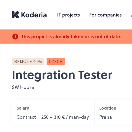
IT projects
For companies
This project is already taken or is out of date.
REMOTE 40%
CZECH
Integration Tester
SW House
Salary
Location
Contract
250 – 310 € / man-day
Praha