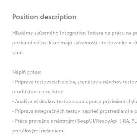
Position description
Hľadáme skúseného Integration Testera na prácu na pro
pre kandidátov, ktorí majú skúsenosti s testovaním v 
tíme.
Náplň práce:
• Príprava testovacích cieľov, scenárov a návrhov test
produktov a projektov.
• Analýza výsledkov testov a spolupráca pri riešení chýb
• Príprava integračných testov naprieč prostrediami a
• Práca prevažne s nástrojmi SoapUI/ReadyApi, JIRA, PL
portálovými riešeniami.