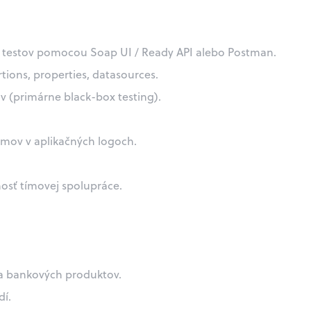
h testov pomocou Soap UI / Ready API alebo Postman.
tions, properties, datasources.
v (primárne black-box testing).
amov v aplikačných logoch.
nosť tímovej spolupráce.
 a bankových produktov.
dí.