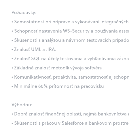
Požiadavky:
• Samostatnosť pri príprave a vykonávaní integračnýc
• Schopnosť nastavenia WS-Security a používania asser
• Skúsenosti s analýzou a návrhom testovacích prípado
• Znalosť UML a JIRA.
• Znalosť SQL na účely testovania a vyhľadávania zázn
• Základná znalosť metodík vývoja softvéru.
• Komunikatívnosť, proaktivita, samostatnosť aj schop
• Minimálne 60% prítomnosť na pracovisku
Výhodou:
• Dobrá znalosť finančnej oblasti, najmä bankovníctva
• Skúsenosti s prácou v Salesforce a bankovom prostre