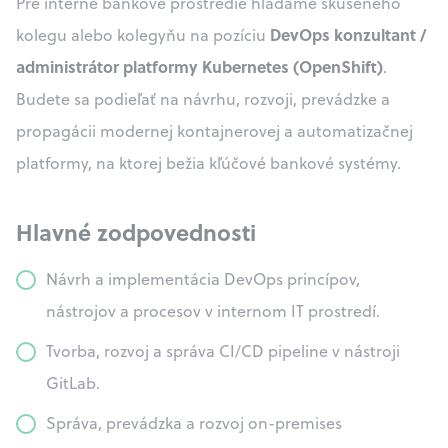
Pre interné bankové prostredie hľadáme skúseného
DevOps konzultant /
kolegu alebo kolegyňu na pozíciu
administrátor platformy Kubernetes (OpenShift)
.
Budete sa podieľať na návrhu, rozvoji, prevádzke a
propagácii modernej kontajnerovej a automatizačnej
platformy, na ktorej bežia kľúčové bankové systémy.
Hlavné zodpovednosti
Návrh a implementácia DevOps princípov,
nástrojov a procesov v internom IT prostredí.
Tvorba, rozvoj a správa CI/CD pipeline v nástroji
GitLab.
Správa, prevádzka a rozvoj on-premises