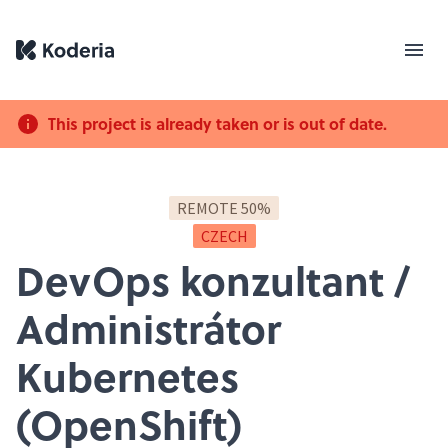
This project is already taken or is out of date.
REMOTE 50%
CZECH
DevOps konzultant /
Administrátor
Kubernetes
(OpenShift)