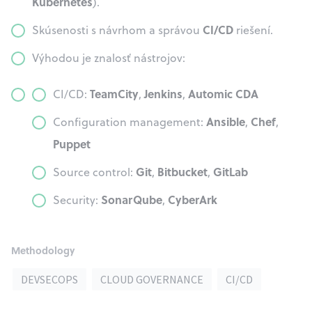
Kubernetes
).
CI/CD
Skúsenosti s návrhom a správou
riešení.
Výhodou je znalosť nástrojov:
TeamCity
Jenkins
Automic CDA
CI/CD:
,
,
Ansible
Chef
Configuration management:
,
,
Puppet
Git
Bitbucket
GitLab
Source control:
,
,
SonarQube
CyberArk
Security:
,
Methodology
DEVSECOPS
CLOUD GOVERNANCE
CI/CD