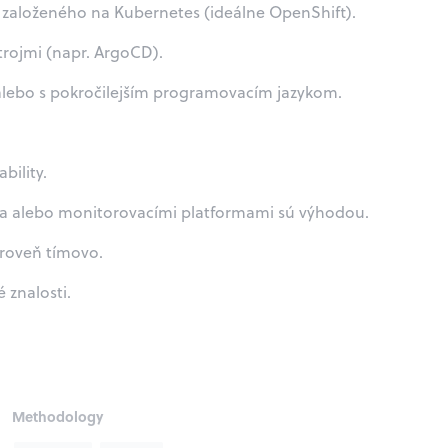
a založeného na Kubernetes (ideálne OpenShift).
trojmi (napr. ArgoCD).
 alebo s pokročilejším programovacím jazykom.
bility.
fka alebo monitorovacími platformami sú výhodou.
roveň tímovo.
 znalosti.
Methodology