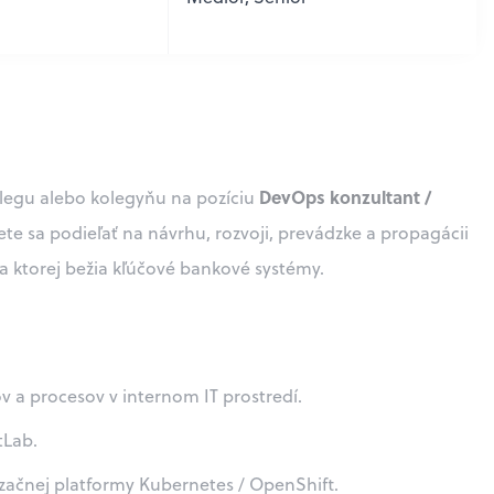
DevOps konzultant /
legu alebo kolegyňu na pozíciu
ete sa podieľať na návrhu, rozvoji, prevádzke a propagácii
a ktorej bežia kľúčové bankové systémy.
 a procesov v internom IT prostredí.
tLab.
začnej platformy Kubernetes / OpenShift.