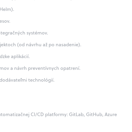
 Helm).
esov.
ntegračných systémov.
jektoch (od návrhu až po nasadenie).
zke aplikácií.
émov a návrh preventívnych opatrení.
dodávateľmi technológií.
automatizačnej CI/CD platformy: GitLab, GitHub, Azure