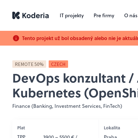
IT projekty
Pre firmy
O nás
Tento projekt už bol obsadený alebo nie je aktuál
REMOTE 50%
CZECH
DevOps konzultant / 
Kubernetes (OpenShi
Finance (Banking, Investment Services, FinTech)
Plat
Lokalita
TPP
3900 – 5500 € /
Praha