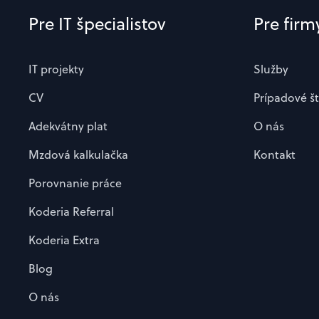
Pre IT špecialistov
Pre firm
IT projekty
Služby
CV
Prípadové š
Adekvátny plat
O nás
Mzdová kalkulačka
Kontakt
Porovnanie práce
Koderia Referral
Koderia Extra
Blog
O nás