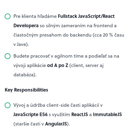
Fullstack JavaScript/React
Pre klienta hľadáme
Developera
so silným zameraním na frontend a
čiastočným presahom do backendu (cca 20 % času
v Jave).
Budete pracovať v agilnom tíme a podieľať sa na
od A po Z
vývoji aplikácie
(client, server aj
databáza).
Key Responsibilities
Vývoj a údržba client-side časti aplikácií v
JavaScripte ES6
ReactJS
ImmutableJS
s využitím
a
AngularJS
(staršie časti v
).