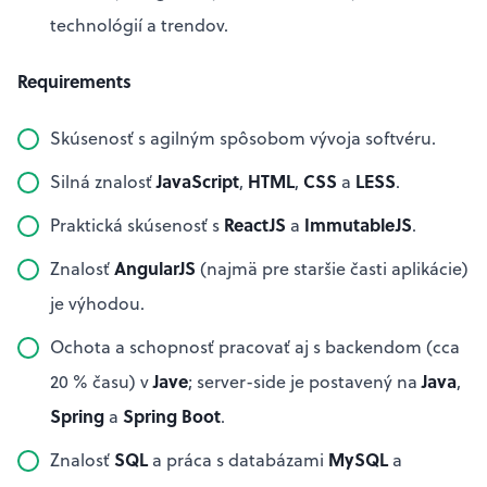
technológií a trendov.
Requirements
Skúsenosť s agilným spôsobom vývoja softvéru.
JavaScript
HTML
CSS
LESS
Silná znalosť
,
,
a
.
ReactJS
ImmutableJS
Praktická skúsenosť s
a
.
AngularJS
Znalosť
(najmä pre staršie časti aplikácie)
je výhodou.
Ochota a schopnosť pracovať aj s backendom (cca
Jave
Java
20 % času) v
; server-side je postavený na
,
Spring
Spring Boot
a
.
SQL
MySQL
Znalosť
a práca s databázami
a