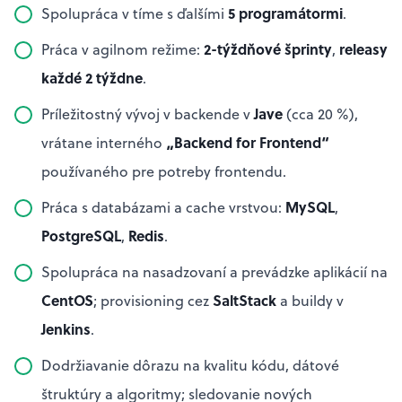
5 programátormi
Spolupráca v tíme s ďalšími
.
2-týždňové šprinty
releasy
Práca v agilnom režime:
,
každé 2 týždne
.
Jave
Príležitostný vývoj v backende v
(cca 20 %),
„Backend for Frontend“
vrátane interného
používaného pre potreby frontendu.
MySQL
Práca s databázami a cache vrstvou:
,
PostgreSQL
Redis
,
.
Spolupráca na nasadzovaní a prevádzke aplikácií na
CentOS
SaltStack
; provisioning cez
a buildy v
Jenkins
.
Dodržiavanie dôrazu na kvalitu kódu, dátové
štruktúry a algoritmy; sledovanie nových