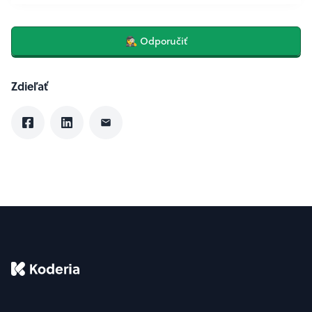
🕵️‍♀️ Odporučiť
Zdieľať