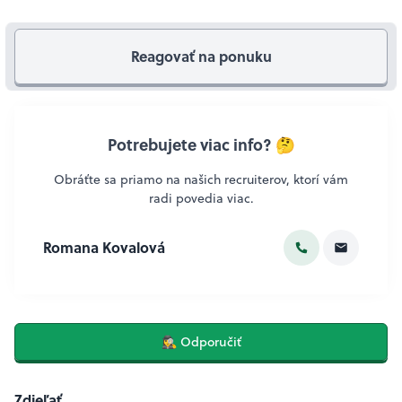
Reagovať na ponuku
Potrebujete viac info? 🤔
Obráťte sa priamo na našich recruiterov, ktorí vám
radi povedia viac.
Romana Kovalová
🕵️‍♀️ Odporučiť
Zdieľať