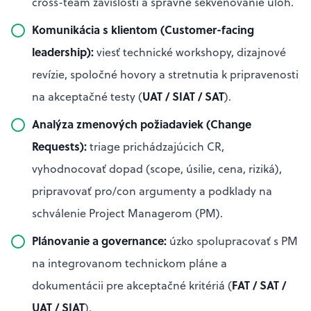
cross-team závislosti a správne sekvenovanie úloh.
Komunikácia s klientom (Customer-facing
leadership):
viesť technické workshopy, dizajnové
revízie, spoločné hovory a stretnutia k pripravenosti
UAT / SIAT / SAT
na akceptačné testy (
).
Analýza zmenových požiadaviek (Change
Requests):
triage prichádzajúcich CR,
vyhodnocovať dopad (scope, úsilie, cena, riziká),
pripravovať pro/con argumenty a podklady na
schválenie Project Managerom (PM).
Plánovanie a governance:
úzko spolupracovať s PM
na integrovanom technickom pláne a
FAT / SAT /
dokumentácii pre akceptačné kritériá (
UAT / SIAT
).