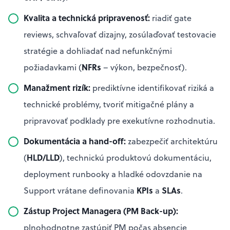
Kvalita a technická pripravenosť:
riadiť gate
reviews, schvaľovať dizajny, zosúlaďovať testovacie
stratégie a dohliadať nad nefunkčnými
NFRs
požiadavkami (
– výkon, bezpečnosť).
Manažment rizík:
prediktívne identifikovať riziká a
technické problémy, tvoriť mitigačné plány a
pripravovať podklady pre exekutívne rozhodnutia.
Dokumentácia a hand-off:
zabezpečiť architektúru
HLD/LLD
(
), technickú produktovú dokumentáciu,
deployment runbooky a hladké odovzdanie na
KPIs
SLAs
Support vrátane definovania
a
.
Zástup Project Managera (PM Back-up):
plnohodnotne zastúpiť PM počas absencie