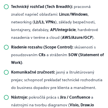
Technický rozhľad (Tech Breadth):
pracovná
Linux/Windows
znalosť naprieč oblasťami:
,
L2/L3, VPNs
networking (
), základy bezpečnosti,
API/integrácie
kontajnery, databázy,
, hardvérové
AWS/Azure/GCP
nasadenia v teréne a cloud (
).
Riadenie rozsahu (Scope Control):
skúsenosti s
CRs
SOW (Statement of
posudzovaním
a strážením
Work)
.
Komunikačné zručnosti:
jasný a štruktúrovaný
prejav; schopnosť prekladať technické rozhodnutia
do business dopadov pre klienta a manažment.
Nástroje:
Jira / Confluence
pokročilá práca s
a
Visio, Draw.io
nástrojmi na tvorbu diagramov (