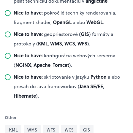
angličtine
písať technickú dokumentáciu v
.
Nice to have:
pokročilé techniky renderovania,
OpenGL
WebGL
fragment shader,
alebo
.
Nice to have:
GIS
geopriestorové (
) formáty a
KML
WMS
WCS
WFS
protokoly (
,
,
,
).
Nice to have:
konfigurácia webových serverov
NGINX
Apache
Tomcat
(
,
,
).
Nice to have:
Python
skriptovanie v jazyku
alebo
Java SE/EE
presah do Java frameworkov (
,
Hibernate
).
Other
KML
WMS
WFS
WCS
GIS