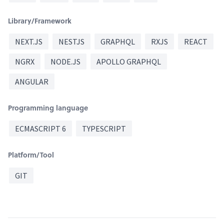
Library/Framework
NEXT.JS
NESTJS
GRAPHQL
RXJS
REACT
NGRX
NODE.JS
APOLLO GRAPHQL
ANGULAR
Programming language
ECMASCRIPT 6
TYPESCRIPT
Platform/Tool
GIT