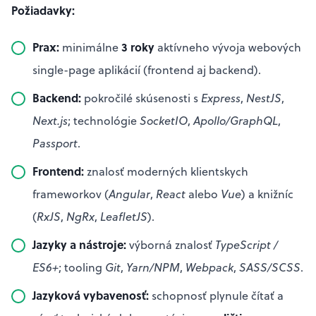
Požiadavky:
Prax:
3 roky
minimálne
aktívneho vývoja webových
single-page aplikácií (frontend aj backend).
Backend:
pokročilé skúsenosti s
Express
,
NestJS
,
Next.js
; technológie
SocketIO
,
Apollo/GraphQL
,
Passport
.
Frontend:
znalosť moderných klientskych
frameworkov (
Angular
,
React
alebo
Vue
) a knižníc
(
RxJS
,
NgRx
,
LeafletJS
).
Jazyky a nástroje:
výborná znalosť
TypeScript /
ES6+
; tooling
Git
,
Yarn/NPM
,
Webpack
,
SASS/SCSS
.
Jazyková vybavenosť:
schopnosť plynule čítať a