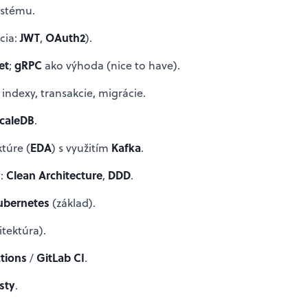
ystému.
JWT
OAuth2
cia:
,
).
et
gRPC
;
ako výhoda (nice to have).
, indexy, transakcie, migrácie.
caleDB
.
EDA
Kafka
túre (
) s využitím
.
Clean Architecture
DDD
v:
,
.
ubernetes
(základ).
itektúra).
tions
GitLab CI
/
.
sty
.