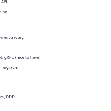
 API.
cing.
vrhové vzory.
t; gRPC (nice to have).
, migrácie.
ure, DDD.