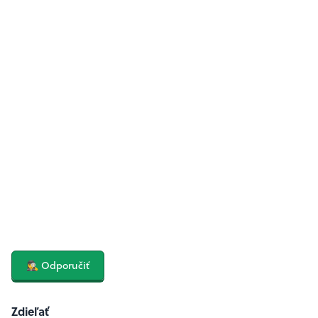
🕵️‍♀️ Odporučiť
Zdieľať