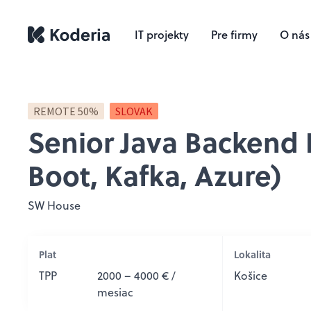
IT projekty
Pre firmy
O nás
REMOTE 50%
SLOVAK
Senior Java Backend 
Boot, Kafka, Azure)
SW House
Plat
Lokalita
TPP
2000 – 4000 € /
Košice
mesiac