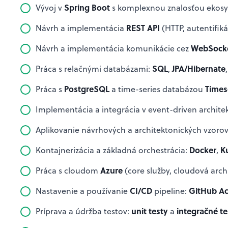
Spring Boot
Vývoj v
s komplexnou znalosťou ekos
REST API
Návrh a implementácia
(HTTP, autentifiká
WebSock
Návrh a implementácia komunikácie cez
SQL
JPA/Hibernate
Práca s relačnými databázami:
,
PostgreSQL
Times
Práca s
a time-series databázou
Implementácia a integrácia v event-driven architek
Aplikovanie návrhových a architektonických vzoro
Docker
K
Kontajnerizácia a základná orchestrácia:
,
Azure
Práca s cloudom
(core služby, cloudová arch
CI/CD
GitHub Ac
Nastavenie a používanie
pipeline:
unit testy
integračné te
Príprava a údržba testov:
a