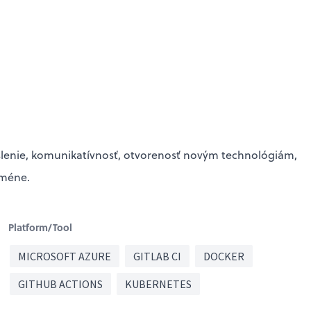
myslenie, komunikatívnosť, otvorenosť novým technológiám,
oméne.
Platform/Tool
MICROSOFT AZURE
GITLAB CI
DOCKER
GITHUB ACTIONS
KUBERNETES