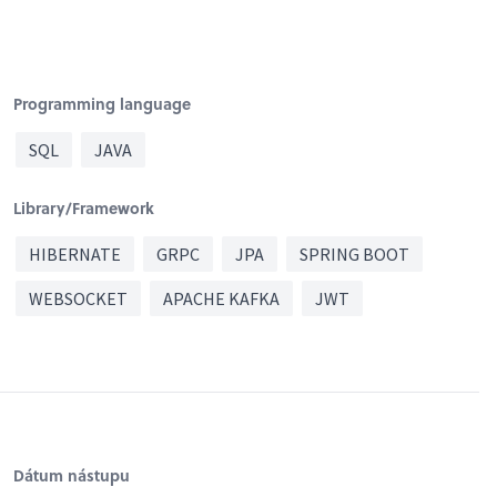
Programming language
SQL
JAVA
Library/Framework
HIBERNATE
GRPC
JPA
SPRING BOOT
WEBSOCKET
APACHE KAFKA
JWT
Dátum nástupu