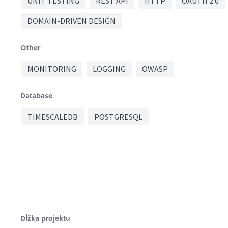
UNIT TESTING
REST API
HTTP
OAUTH 2.0
DOMAIN-DRIVEN DESIGN
Other
MONITORING
LOGGING
OWASP
Database
TIMESCALEDB
POSTGRESQL
Dĺžka projektu