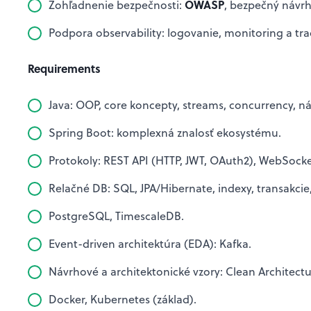
OWASP
Zohľadnenie bezpečnosti:
, bezpečný návrh
Podpora observability: logovanie, monitoring a tra
Requirements
Java: OOP, core koncepty, streams, concurrency, ná
Spring Boot: komplexná znalosť ekosystému.
Protokoly: REST API (HTTP, JWT, OAuth2), WebSocke
Relačné DB: SQL, JPA/Hibernate, indexy, transakcie
PostgreSQL, TimescaleDB.
Event-driven architektúra (EDA): Kafka.
Návrhové a architektonické vzory: Clean Architect
Docker, Kubernetes (základ).