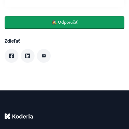
🕵️‍♀️ Odporučiť
Zdieľať