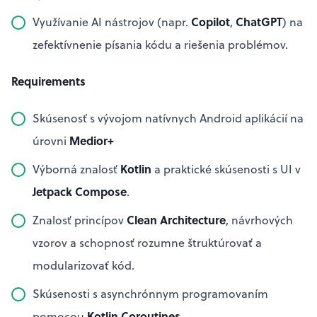
Copilot
ChatGPT
Využívanie AI nástrojov (napr.
,
) na
zefektívnenie písania kódu a riešenia problémov.
Requirements
Skúsenosť s vývojom natívnych Android aplikácií na
Medior+
úrovni
Kotlin
Výborná znalosť
a praktické skúsenosti s UI v
Jetpack Compose
.
Clean Architecture
Znalosť princípov
, návrhových
vzorov a schopnosť rozumne štruktúrovať a
modularizovať kód.
Skúsenosti s asynchrónnym programovaním
Kotlin Coroutines
pomocou
.