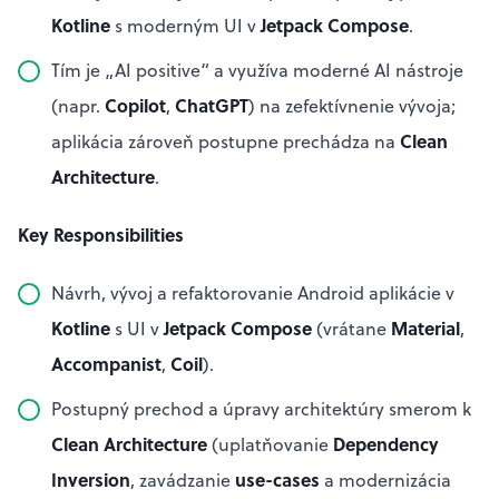
Kotline
Jetpack Compose
s moderným UI v
.
Tím je „AI positive“ a využíva moderné AI nástroje
Copilot
ChatGPT
(napr.
,
) na zefektívnenie vývoja;
Clean
aplikácia zároveň postupne prechádza na
Architecture
.
Key Responsibilities
Návrh, vývoj a refaktorovanie Android aplikácie v
Kotline
Jetpack Compose
Material
s UI v
(vrátane
,
Accompanist
Coil
,
).
Postupný prechod a úpravy architektúry smerom k
Clean Architecture
Dependency
(uplatňovanie
Inversion
use-cases
, zavádzanie
a modernizácia