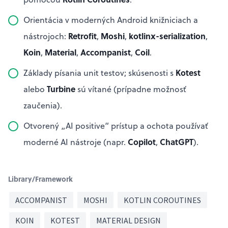
Orientácia v moderných Android knižniciach a
Retrofit
Moshi
kotlinx-serialization
nástrojoch:
,
,
,
Koin
Material
Accompanist
Coil
,
,
,
.
Kotest
Základy písania unit testov; skúsenosti s
Turbine
alebo
sú vítané (prípadne možnosť
zaučenia).
Otvorený „AI positive“ prístup a ochota používať
Copilot
ChatGPT
moderné AI nástroje (napr.
,
).
Library/Framework
ACCOMPANIST
MOSHI
KOTLIN COROUTINES
KOIN
KOTEST
MATERIAL DESIGN