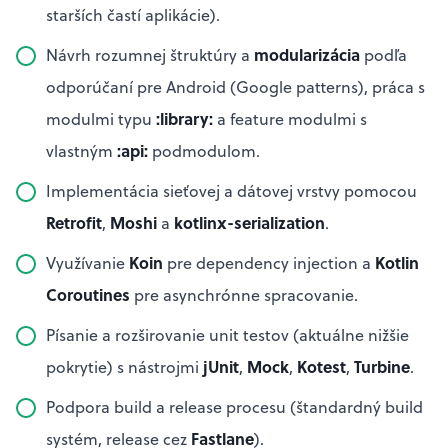
starších častí aplikácie).
modularizácia
Návrh rozumnej štruktúry a
podľa
odporúčaní pre Android (Google patterns), práca s
:library:
modulmi typu
a feature modulmi s
:api:
vlastným
podmodulom.
Implementácia sieťovej a dátovej vrstvy pomocou
Retrofit
Moshi
kotlinx-serialization
,
a
.
Koin
Kotlin
Využívanie
pre dependency injection a
Coroutines
pre asynchrónne spracovanie.
Písanie a rozširovanie unit testov (aktuálne nižšie
jUnit
Mock
Kotest
Turbine
pokrytie) s nástrojmi
,
,
,
.
Podpora build a release procesu (štandardný build
Fastlane
systém, release cez
).