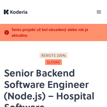
Tento projekt už bol obsadený alebo nie je
aktuálny.
REMOTE 100%
SLOVAK
Senior Backend
Software Engineer
(Node.js) – Hospital