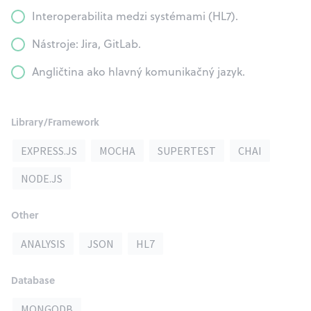
Interoperabilita medzi systémami (HL7).
Nástroje: Jira, GitLab.
Angličtina ako hlavný komunikačný jazyk.
Library/Framework
EXPRESS.JS
MOCHA
SUPERTEST
CHAI
NODE.JS
Other
ANALYSIS
JSON
HL7
Database
MONGODB