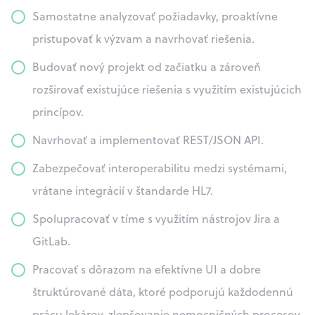
Samostatne analyzovať požiadavky, proaktívne
pristupovať k výzvam a navrhovať riešenia.
Budovať nový projekt od začiatku a zároveň
rozširovať existujúce riešenia s využitím existujúcich
princípov.
Navrhovať a implementovať REST/JSON API.
Zabezpečovať interoperabilitu medzi systémami,
vrátane integrácií v štandarde HL7.
Spolupracovať v tíme s využitím nástrojov Jira a
GitLab.
Pracovať s dôrazom na efektívne UI a dobre
štruktúrované dáta, ktoré podporujú každodennú
prácu lekárov, zlepšovanie nemocničných procesov