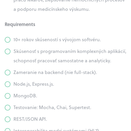
a podporu medicínskeho výskumu.
Requirements
10+ rokov skúseností s vývojom softvéru.
Skúsenosť s programovaním komplexných aplikácií,
schopnosť pracovať samostatne a analyticky.
Zameranie na backend (nie full-stack).
Node.js, Express.js.
MongoDB.
Testovanie: Mocha, Chai, Supertest.
REST/JSON API.
Interoperabilita medzi systémami (HL7).